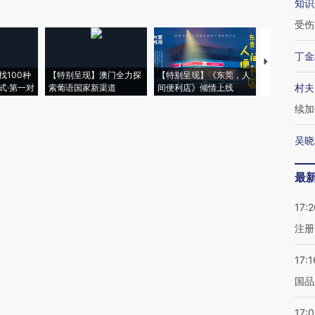
知识
受伤
丁金
【推广】走
找100种
【特别呈现】澳门全力探
【特别呈现】《东莞，人
会，让数智科
村夫
式·第一对
索葡语国家新渠道
间便利店》倾情上线
业
续加
吴晓
最
17:2
注册
17:1
国品
17: