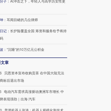
分子
：
AI冲击之下，年轻人与高学历女性更
坤
：
耳闻目睹的几位律师
进第四届链博
【商旅对话】华住集团
技“链”接产
【特别呈现】寻找100种
CFO：不靠规模取胜，华
【特别呈
日记
：
长护险覆盖全国 筹资和服务给予将持
有意思的生活方式·第三对
住三大增长引擎是什么？
有意思的
码
波
：
“沉睡”的10万亿元公积金
新文章
6
贝恩资本宣布收购贡茶 在中国大陆无法
商标后退出市场
6
电动汽车需求高涨驱动澳洲车市增长 中
牌表现强劲｜出海·汽车
00
普渡机器人张涛：机器人规模化靠技术、