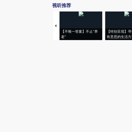
视听推荐
【不唯一答案】不止“养
【特别呈现】寻
老”
有意思的生活方