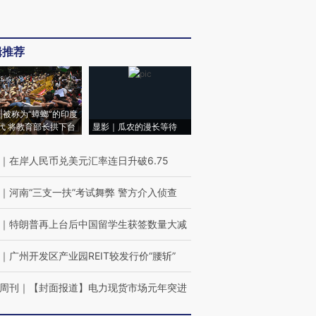
辑推荐
|被称为“蟑螂”的印度
代 将教育部长拱下台
显影｜瓜农的漫长等待
｜
在岸人民币兑美元汇率连日升破6.75
｜
河南“三支一扶”考试舞弊 警方介入侦查
｜
特朗普再上台后中国留学生获签数量大减
｜
广州开发区产业园REIT较发行价“腰斩”
周刊
｜
【封面报道】电力现货市场元年突进