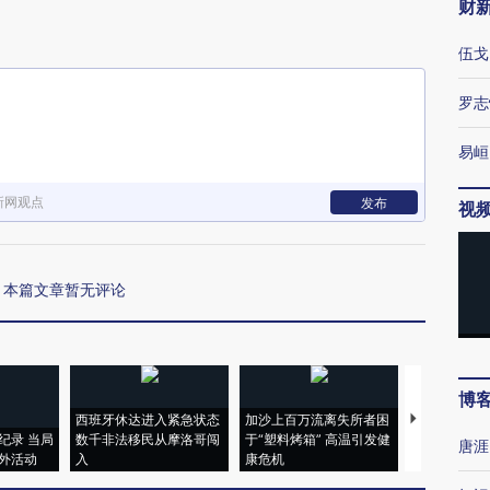
财
伍戈
罗志
易峘
新网观点
发布
视
本篇文章暂无评论
博
西班牙休达进入紧急状态
加沙上百万流离失所者困
视线｜HYR
纪录 当局
数千非法移民从摩洛哥闯
于“塑料烤箱” 高温引发健
术：是什么
唐涯
外活动
入
康危机
心“花钱找虐