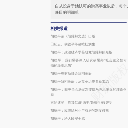
自从投身于她认可的崇高事业以后，每个
账目的明细单
相关报道
胡德平谈《胡耀邦文选》出版
田纪云、胡德平等吊唁杜润生
胡德平：政治经济学是研究胡耀邦的短板
胡德平：我们需要深入研究胡耀邦“社会主义如何
搞的经济思想”
胡德平在财新峰会致闭幕辞
胡德平致闭幕辞：从改革历史看新常态
胡德平：四中全会决定对传统马克思主义的理论创
新
言论速览：周其仁/胡德平/聂梅生/赖智明
胡德平：应消除对小产权房的制度歧视
胡德平：给人民安全感