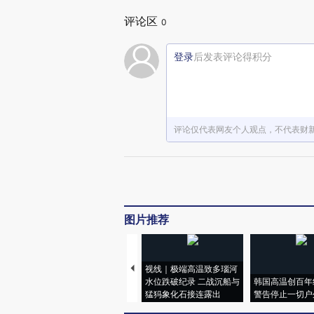
评论区
0
登录
后发表评论得积分
评论仅代表网友个人观点，不代表财
图片推荐
视线｜极端高温致多瑙河
水位跌破纪录 二战沉船与
韩国高温创百年
猛犸象化石接连露出
警告停止一切户