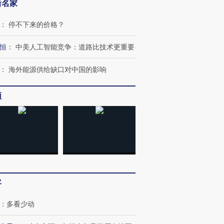
新名家
：
停不下来的价格？
恒
：
中美人工智能竞争：道路比技术更重要
：
海外能源供给缺口对中国的影响
频
客
OX的吸金
马航飞行员跨国走私7万
视线｜被称为“蟑螂”的印
让中产们甘
粒摇头丸 尿检体内含3种
度Z世代 用街头抗争将教
秘鲁纳斯
：
多看少动
”？
毒品
育部长拱下台
13人遇难