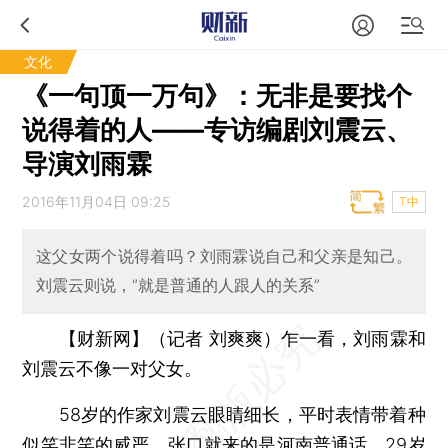
文化
《一句顶一万句》：无非是要找个
说得着的人——专访编剧刘震云、
导演刘雨霖
2016年11月04日 09:25
T中
这父女两个说得着吗？刘雨霖说自己和父亲是知己。
刘震云则说，“就是普通的人跟人的关系”
【财新网】（记者 刘爽爽）
乍一看，刘雨霖和
刘震云不像一对父女。
58岁的作家刘震云眼睛细长，平时表情带着种
似笑非笑的威严，张口就来的是河南普通话。29岁