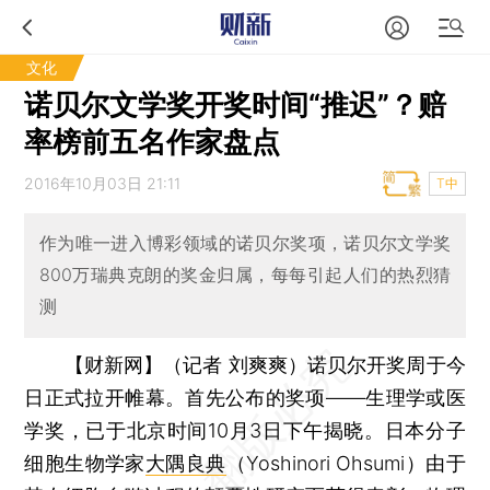
文化
诺贝尔文学奖开奖时间“推迟”？赔
率榜前五名作家盘点
2016年10月03日 21:11
T中
作为唯一进入博彩领域的诺贝尔奖项，诺贝尔文学奖
800万瑞典克朗的奖金归属，每每引起人们的热烈猜
测
【财新网】（记者 刘爽爽）
诺贝尔开奖周于今
日正式拉开帷幕。首先公布的奖项——生理学或医
学奖，已于北京时间10月3日下午揭晓。日本分子
细胞生物学家
大隅良典
（Yoshinori Ohsumi）由于