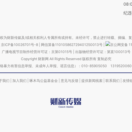
08:
纪违
权为财新传媒及/或相关权利人专属所有或持有。未经许可，禁止进行转载、摘编、
京ICP备10026701号-8
|
网信算备110105862729401250013号
|
京公网安备 11
广播电视节目制作经营许可证：京第01015号
|
出版物经营许可证：第直100013号
Copyright 财新网 All Rights Reserved 版权所有 复制必究
害信息举报、未成年人举报、谣言信息）：010-85905050 13195200605 举报邮
于我们
|
加入我们
|
啄木鸟公益基金会
|
意见与反馈
|
提供新闻线索
|
联系我们
|
友情