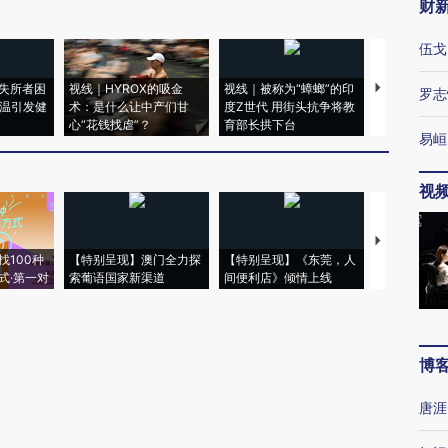
财
伍戈
失所者困
视线｜HYROX的吸金
视线｜被称为“蟑螂”的印
视线｜“入侵
罗志
高温引发健
术：是什么让中产们甘
度Z世代 用街头抗争将教
机”？难民潮
心“花钱找虐”？
育部长拱下台
飞地休达
易峘
视
【推广】走
找100种
【特别呈现】澳门全力探
【特别呈现】《东莞，人
会，让数智科
式·第一对
索葡语国家新渠道
间便利店》倾情上线
业
博
唐涯