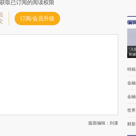
获取已订阅的阅读权限
员
订阅/会员升级
文
编
“入
民潮
特稿
金融
金融
世界
版面编辑：刘潇
财新