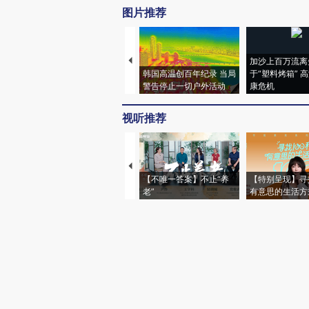
图片推荐
加沙上百万流离
韩国高温创百年纪录 当局
于“塑料烤箱” 
警告停止一切户外活动
康危机
视听推荐
【不唯一答案】不止“养
【特别呈现】寻
老”
有意思的生活方