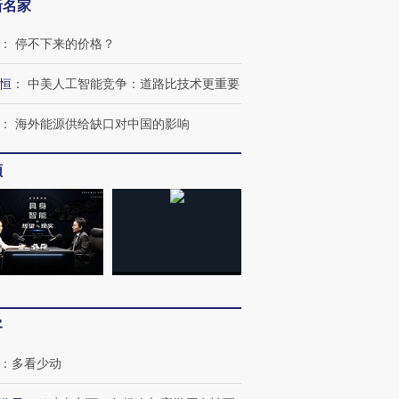
新名家
：
停不下来的价格？
”还是“人道危
湖北宜昌局部短时降雨
哈尔滨遭遇短时极端强降
恒
：
中美人工智能竞争：道路比技术更重要
撕裂西班牙
128毫米 紧急转移近
雨 3小时累计雨量超80毫
秘鲁纳斯
4000人
米
13人遇难
：
海外能源供给缺口对中国的影响
频
进第四届链博
【商旅对话】华住集团
技“链”接产
【特别呈现】寻找100种
CFO：不靠规模取胜，华
【特别呈
有意思的生活方式·第三对
住三大增长引擎是什么？
有意思的
客
：
多看少动