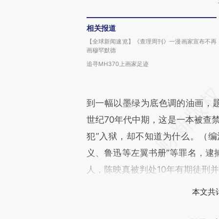
相关报道
【全球新闻速览】《查理周刊》一漫画家宣布不再
画穆罕默德
追寻MH370上画家足迹
到一幅以墨绿为底色调的油画，题
世纪70年代中期，这是一本被查
犯”入狱，却不知道为什么。（编注
义、鲁迅等左翼书册”等罪名，逮捕
人，陈映真被判处10年有期徒刑
本文共计