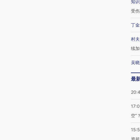
知识
受伤
丁金
村夫
续加
吴晓
最
20:
17:
空”
15:
资超