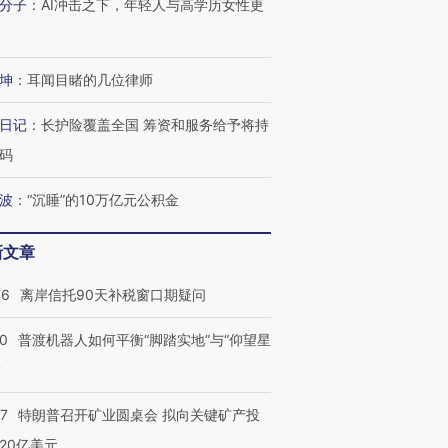
分子
：
AI冲击之下，年轻人与高学历女性更
坤
：
耳闻目睹的几位律师
日记
：
长护险覆盖全国 筹资和服务给予将持
码
波
：
“沉睡”的10万亿元公积金
新文章
46
离岸信托90天补税窗口期疑问
00
普渡机器人如何平衡“脚踏实地”与“仰望星
？
57
特朗普召开矿业圆桌会 拟向关键矿产投
20亿美元