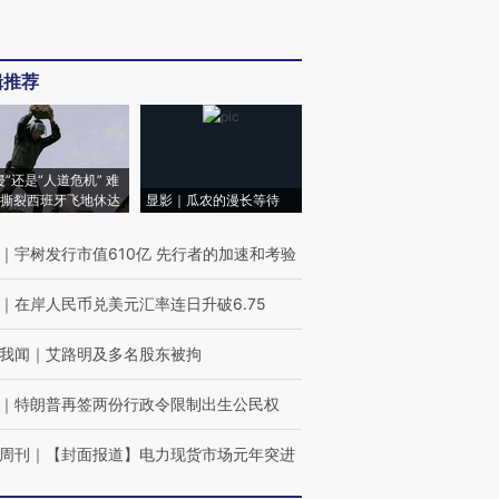
辑推荐
侵”还是“人道危机” 难
撕裂西班牙飞地休达
显影｜瓜农的漫长等待
｜
宇树发行市值610亿 先行者的加速和考验
｜
在岸人民币兑美元汇率连日升破6.75
我闻
｜
艾路明及多名股东被拘
｜
特朗普再签两份行政令限制出生公民权
周刊
｜
【封面报道】电力现货市场元年突进