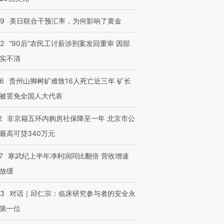
09
美日联合干预汇率，为何影响了黄金
32
“90后”农民工讨薪涉刑案发回重审 因部
实不清
36
贵州山脚树矿难致16人死亡近三年 矿长
被罢免全国人大代表
2
非京籍五环内购房社保降至一年 北京市公
最高可贷340万元
7
寒武纪上半年净利润同比翻倍 营收增速
放缓
53
对话｜邱仁宗：临床研究参与者的安全永
第一位