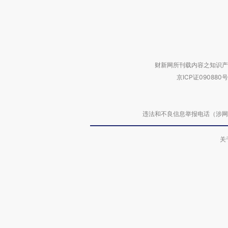
财新网所刊载内容之知识产
京ICP证090880号
违法和不良信息举报电话（涉网络暴力有
关