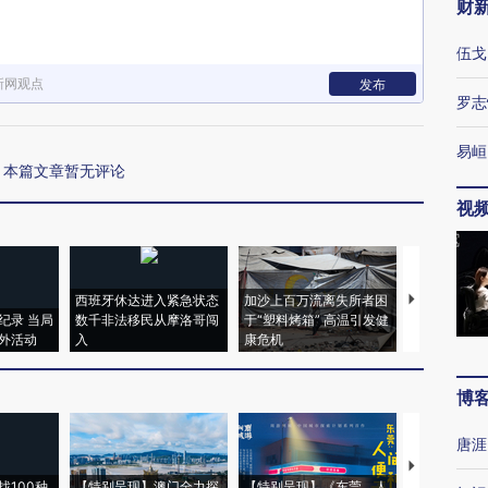
财
伍戈
新网观点
发布
罗志
易峘
本篇文章暂无评论
视
西班牙休达进入紧急状态
加沙上百万流离失所者困
视线｜HYR
纪录 当局
数千非法移民从摩洛哥闯
于“塑料烤箱” 高温引发健
术：是什么
外活动
入
康危机
心“花钱找虐
博
唐涯
【推广】走
找100种
【特别呈现】澳门全力探
【特别呈现】《东莞，人
会，让数智科