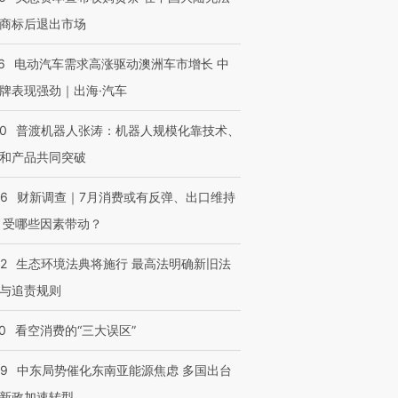
商标后退出市场
6
电动汽车需求高涨驱动澳洲车市增长 中
牌表现强劲｜出海·汽车
00
普渡机器人张涛：机器人规模化靠技术、
和产品共同突破
56
财新调查｜7月消费或有反弹、出口维持
 受哪些因素带动？
42
生态环境法典将施行 最高法明确新旧法
与追责规则
0
看空消费的“三大误区”
59
中东局势催化东南亚能源焦虑 多国出台
新政加速转型