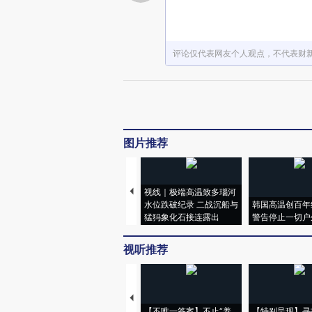
评论仅代表网友个人观点，不代表财
图片推荐
视线｜极端高温致多瑙河
水位跌破纪录 二战沉船与
韩国高温创百年
猛犸象化石接连露出
警告停止一切户
视听推荐
【不唯一答案】不止“养
【特别呈现】寻