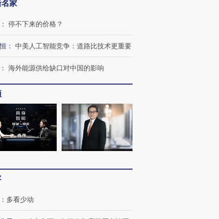
新名家
：
停不下来的价格？
恒
：
中美人工智能竞争：道路比技术更重要
：
海外能源供给缺口对中国的影响
频
OX的吸金
马航飞行员跨国走私7万
视线｜被称为“蟑螂”的印
让中产们甘
粒摇头丸 尿检体内含3种
度Z世代 用街头抗争将教
秘鲁纳斯
”？
毒品
育部长拱下台
13人遇难
客
：
多看少动
进第四届链博
【商旅对话】华住集团
技“链”接产
【特别呈现】寻找100种
CFO：不靠规模取胜，华
【特别呈