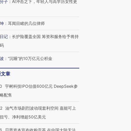
分子
：
AI冲击之下，年轻人与高学历女性更
有意思的生活方式·第三对
住三大增长引擎是什么？
有意思的
坤
：
耳闻目睹的几位律师
日记
：
长护险覆盖全国 筹资和服务给予将持
码
波
：
“沉睡”的10万亿元公积金
新文章
0
宇树科技IPO估值600亿元 DeepSeek参
略配售
22
油气市场剧烈波动现套利空间 嘉能可上
扭亏、净利增超50亿美元
6
贝恩资本宣布收购贡茶 在中国大陆无法