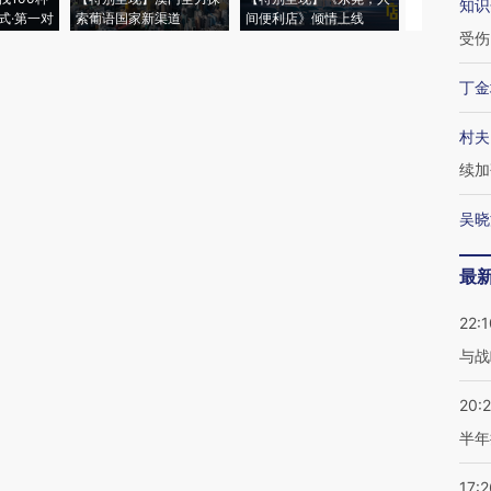
知识
式·第一对
索葡语国家新渠道
间便利店》倾情上线
业
受伤
丁金
村夫
续加
吴晓
最
22:1
与战
20:
半年
17:2