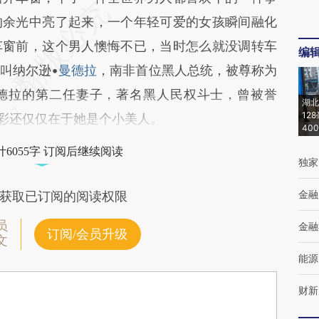
的余光中亮了起来，一个年轻可爱的女孩瞬间融化
车窗前，这个男人懊悔不已，当时怎么就没调转车
编
叫纳尔逊•
曼德拉
，南非首位黑人总统，被尊称为
德拉的第二任妻子，著名黑人民权斗士，曾被誉
湖北
12
光彩还仅仅在于她是个小美人。
40
6055字 订阅后继续阅读
独家
金融
获取已订阅的阅读权限
员
金融
订阅/会员升级
文
能源
财新