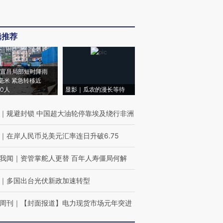
辑推荐
宜昌局部短时降雨
8毫米 紧急转移近
00人
显影｜瓜农的漫长等待
｜
规避封锁 中国超大油轮停靠埃及绕行非洲
｜
在岸人民币兑美元汇率连日升破6.75
我闻
｜
资管掌舵人更替 百年人寿僵局何解
｜
多国出台光伏新政加速转型
周刊
｜
【封面报道】电力现货市场元年突进