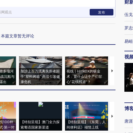
财
新网观点
发布
伍戈
罗志
本篇文章暂无评论
易峘
视
致多瑙河
加沙上百万流离失所者困
视线｜HYROX的吸金
马航飞行员
二战沉船与
于“塑料烤箱” 高温引发健
术：是什么让中产们甘
粒摇头丸 尿
露出
康危机
心“花钱找虐”？
毒品
博
【推广】走
唐涯
找100种
【特别呈现】澳门全力探
【特别呈现】《东莞，人
会，让数智科
式·第一对
索葡语国家新渠道
间便利店》倾情上线
业