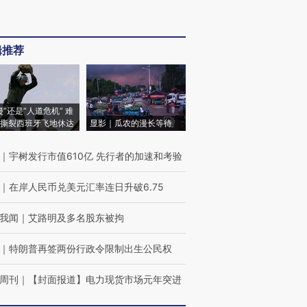
辑推荐
侵”还是“人道危机” 难
撕裂西班牙飞地休达
显影｜瓜农的漫长等待
｜
宇树发行市值610亿 先行者的加速和考验
｜
在岸人民币兑美元汇率连日升破6.75
我闻
｜
艾路明及多名股东被拘
｜
特朗普再签两份行政令限制出生公民权
周刊
｜
【封面报道】电力现货市场元年突进