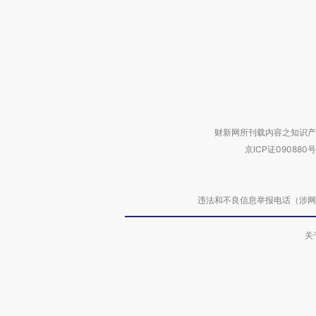
财新网所刊载内容之知识产
京ICP证090880号
违法和不良信息举报电话（涉网络暴力有
关