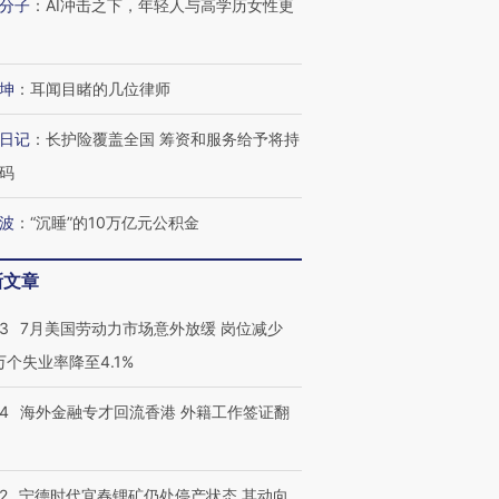
分子
：
AI冲击之下，年轻人与高学历女性更
坤
：
耳闻目睹的几位律师
日记
：
长护险覆盖全国 筹资和服务给予将持
码
波
：
“沉睡”的10万亿元公积金
新文章
43
7月美国劳动力市场意外放缓 岗位减少
3万个失业率降至4.1%
14
海外金融专才回流香港 外籍工作签证翻
2
宁德时代宜春锂矿仍处停产状态 其动向