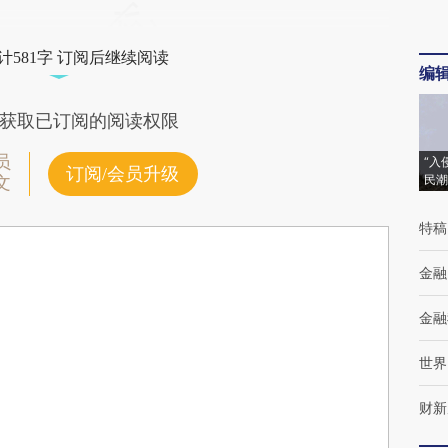
计581字 订阅后继续阅读
编
获取已订阅的阅读权限
员
“入
订阅/会员升级
民潮
文
特稿
金融
金融
世界
财新