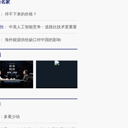
新名家
：
停不下来的价格？
恒
：
中美人工智能竞争：道路比技术更重要
：
海外能源供给缺口对中国的影响
频
跨国走私7万
视线｜被称为“蟑螂”的印
视线｜“入侵”还是“人道危
检体内含3种
度Z世代 用街头抗争将教
机”？难民潮撕裂西班牙
秘鲁纳斯
育部长拱下台
飞地休达
13人遇难
客
进第四届链博
【商旅对话】华住集团
：
多看少动
技“链”接产
【特别呈现】寻找100种
CFO：不靠规模取胜，华
【特别呈
有意思的生活方式·第三对
住三大增长引擎是什么？
有意思的