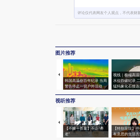
评论仅代表网友个人观点，不代表财
图片推荐
视线｜极端高温
韩国高温创百年纪录 当局
水位跌破纪录 
警告停止一切户外活动
猛犸象化石接连
视听推荐
【不唯一答案】不止“养
【特别呈现】寻
老”
有意思的生活方