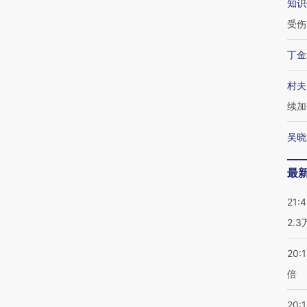
知识
受伤
丁金
村夫
续加
吴晓
最
21:
2.
20:
倍
20:1