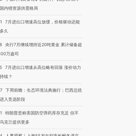
国内锂资源供需格局
1
7月进出口增速高位放缓，价格驱动还能
多久
8
央行7月继续增持近20吨黄金 累计储备超
600万盎司
5
7月进出口增速从高位略有回落 涨价动力
持续？
07
下周前瞻：生态环境法典施行；巴西总统
进入竞选阶段
1
特朗普坚称美国防空弹药库存充足 但不
乌克兰提供更多
24
人事观察｜上海55岁女副市长解冬进京