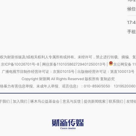
候任
17:
手祖
权为财新传媒及/或相关权利人专属所有或持有。未经许可，禁止进行转载、摘编、
京ICP备10026701号-8
|
网信算备110105862729401250013号
|
京公网安备 11
广播电视节目制作经营许可证：京第01015号
|
出版物经营许可证：第直100013号
Copyright 财新网 All Rights Reserved 版权所有 复制必究
害信息举报、未成年人举报、谣言信息）：010-85905050 13195200605 举报邮
于我们
|
加入我们
|
啄木鸟公益基金会
|
意见与反馈
|
提供新闻线索
|
联系我们
|
友情