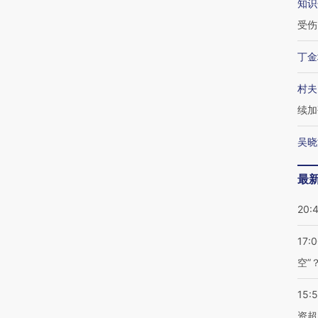
知识
受伤
丁金
村夫
续加
吴晓
最
20:
17:
空”
15:
资超