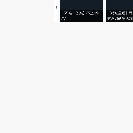
【不唯一答案】不止“养
【特别呈现】寻
老”
有意思的生活方