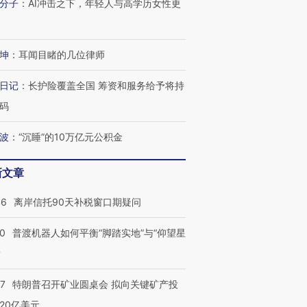
分子
：
AI冲击之下，年轻人与高学历女性更
坤
：
耳闻目睹的几位律师
日记
：
长护险覆盖全国 筹资和服务给予将持
码
波
：
“沉睡”的10万亿元公积金
新文章
46
离岸信托90天补税窗口期疑问
00
普渡机器人如何平衡“脚踏实地”与“仰望星
？
57
特朗普召开矿业圆桌会 拟向关键矿产投
20亿美元