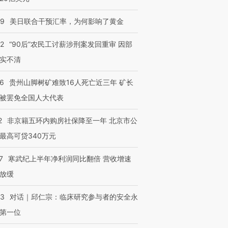
09
美日联合干预汇率，为何影响了黄金
32
“90后”农民工讨薪涉刑案发回重审 因部
实不清
36
贵州山脚树矿难致16人死亡近三年 矿长
被罢免全国人大代表
2
非京籍五环内购房社保降至一年 北京市公
最高可贷340万元
7
寒武纪上半年净利润同比翻倍 营收增速
放缓
53
对话｜邱仁宗：临床研究参与者的安全永
第一位