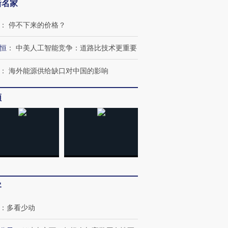
新名家
进第四届链博
【商旅对话】华住集团
技“链”接产
【特别呈现】寻找100种
CFO：不靠规模取胜，华
【特别呈
：
停不下来的价格？
有意思的生活方式·第三对
住三大增长引擎是什么？
有意思的
恒
：
中美人工智能竞争：道路比技术更重要
：
海外能源供给缺口对中国的影响
频
客
：
多看少动