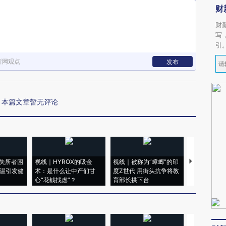
财
财
写
引
新网观点
发布
本篇文章暂无评论
失所者困
视线｜HYROX的吸金
视线｜被称为“蟑螂”的印
视线｜“入侵
高温引发健
术：是什么让中产们甘
度Z世代 用街头抗争将教
机”？难民潮
心“花钱找虐”？
育部长拱下台
飞地休达