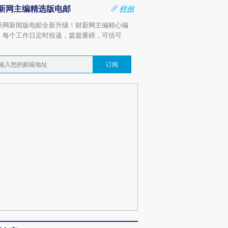
新网主编精选版电邮
样例
新网新闻版电邮全新升级！财新网主编精心编
，每个工作日定时投递，篇篇重磅，可信可
。
订阅
”还是“人道危
湖北宜昌局部短时降雨
哈尔滨遭遇短时极端强降
撕裂西班牙
128毫米 紧急转移近
雨 3小时累计雨量超80毫
秘鲁纳斯
4000人
米
13人遇难