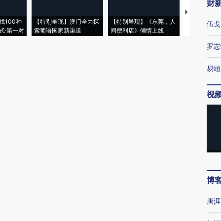
财
【推广】走
找100种
【特别呈现】澳门全力探
【特别呈现】《东莞，人
会，让数智科
伍戈
式·第一对
索葡语国家新渠道
间便利店》倾情上线
业
罗志
易峘
视
博
唐涯