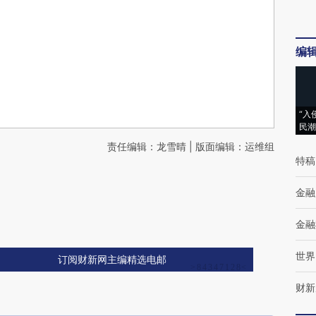
编
“入
民潮
责任编辑：龙雪晴 | 版面编辑：运维组
特稿
金融
金融
世界
订阅财新网主编精选电邮
财新