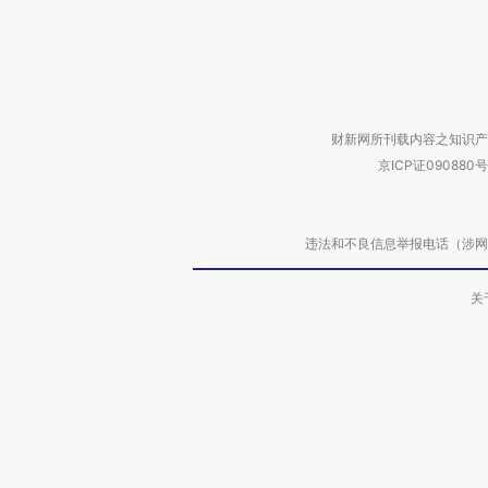
财新网所刊载内容之知识产
京ICP证090880号
违法和不良信息举报电话（涉网络暴力有
关