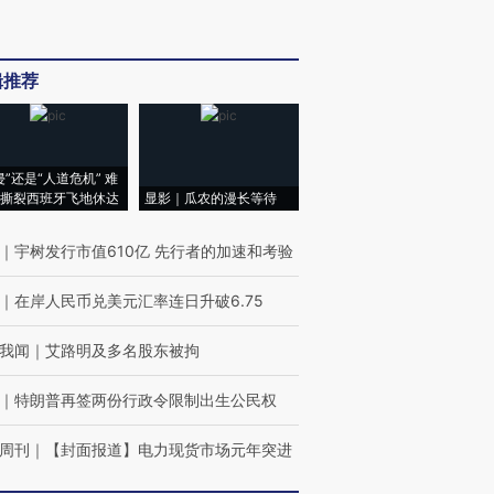
辑推荐
侵”还是“人道危机” 难
撕裂西班牙飞地休达
显影｜瓜农的漫长等待
｜
宇树发行市值610亿 先行者的加速和考验
｜
在岸人民币兑美元汇率连日升破6.75
我闻
｜
艾路明及多名股东被拘
｜
特朗普再签两份行政令限制出生公民权
周刊
｜
【封面报道】电力现货市场元年突进