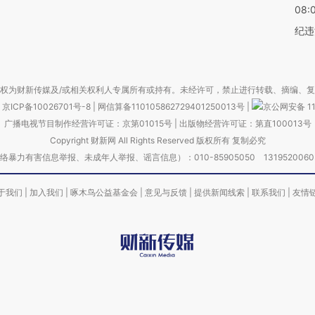
08:
纪违
权为财新传媒及/或相关权利人专属所有或持有。未经许可，禁止进行转载、摘编、
京ICP备10026701号-8
|
网信算备110105862729401250013号
|
京公网安备 11
广播电视节目制作经营许可证：京第01015号
|
出版物经营许可证：第直100013号
Copyright 财新网 All Rights Reserved 版权所有 复制必究
害信息举报、未成年人举报、谣言信息）：010-85905050 13195200605 举报邮
于我们
|
加入我们
|
啄木鸟公益基金会
|
意见与反馈
|
提供新闻线索
|
联系我们
|
友情