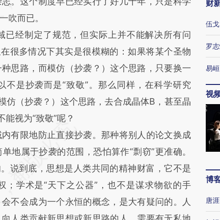
杂志。这个制度早已经实行了好几十年，只是科学
财
一吹而已。
伍戈
已经制定了规范，但实际上并不能解决所有问
罗志
限在很多情况下其实是很模糊的：如果将某个圣物
一种思路，而模仿（抄袭？）这个思路，只要换一
易峘
以不是抄袭而是“致敬”。那么同样，在科学研究
视
模仿（抄袭？）这个思路，去合成晶体B，甚至晶
能视为“致敬”呢？
内有限地防止直接抄袭。那种将别人的论文换成
单地属于抄袭的范围，恐怕算作“剽窃”更准确。
的。说到底，思想是人类共同的精神财富，它不是
博
权；学术是“天下之公器”，也不是谋求物欲的手
唐涯
，会不会成为一个永恒的概念，是大有疑问的。人
，向人类贡献新思想或新思路的人，需要有无私地