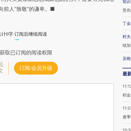
知识
向前人“致敬”的谦卑。■
受伤
丁金
 人文学院院长
共计0字 订阅后继续阅读
村夫
续加
获取已订阅的阅读权限
吴晓
员
订阅/会员升级
文
最
11:1
积金
11:0
逐季
10: