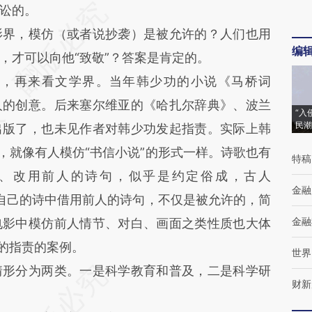
讼的。
界，模仿（或者说抄袭）是被允许的？人们也用
编
，才可以向他“致敬”？答案是肯定的。
再来看文学界。当年韩少功的小说《马桥词
人的创意。后来塞尔维亚的《哈扎尔辞典》、波兰
“入
民潮
出版了，也未见作者对韩少功发起指责。实际上韩
，就像有人模仿“书信小说”的形式一样。诗歌也有
特稿
、改用前人的诗句，似乎是约定俗成，古人
金融
在自己的诗中借用前人的诗句，不仅是被允许的，简
金融
电影中模仿前人情节、对白、画面之类性质也大体
类的指责的案例。
世界
形分为两类。一是科学教育和普及，二是科学研
财新