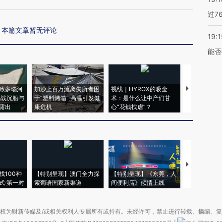
过7
本篇文章暂无评论
19:1
能否
致多瑙河
加沙上百万流离失所者困
视线｜HYROX的吸金
马航飞行员
二战沉船与
于“塑料烤箱” 高温引发健
术：是什么让中产们甘
粒摇头丸 尿
露出
康危机
心“花钱找虐”？
毒品
【推广】走
找100种
【特别呈现】澳门全力探
【特别呈现】《东莞，人
会，让数智科
式·第一对
索葡语国家新渠道
间便利店》倾情上线
业
权为财新传媒及/或相关权利人专属所有或持有。未经许可，禁止进行转载、摘编、