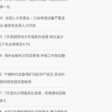
第一位
06
全国人大常委会：六名将领涉嫌严重违
法 被罢免全国人大代表
43
7月美国劳动力市场意外放缓 岗位减少
3万个失业率降至4.1%
14
海外金融专才回流香港 外籍工作签证翻
2
宁德时代宜春锂矿仍处停产状态 其动向
国内锂资源供需格局
1
7月进出口增速高位放缓，价格驱动还能
多久
8
央行7月继续增持近20吨黄金 累计储备超