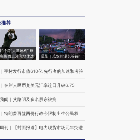
辑推荐
侵”还是“人道危机” 难
撕裂西班牙飞地休达
显影｜瓜农的漫长等待
｜
宇树发行市值610亿 先行者的加速和考验
｜
在岸人民币兑美元汇率连日升破6.75
我闻
｜
艾路明及多名股东被拘
｜
特朗普再签两份行政令限制出生公民权
周刊
｜
【封面报道】电力现货市场元年突进