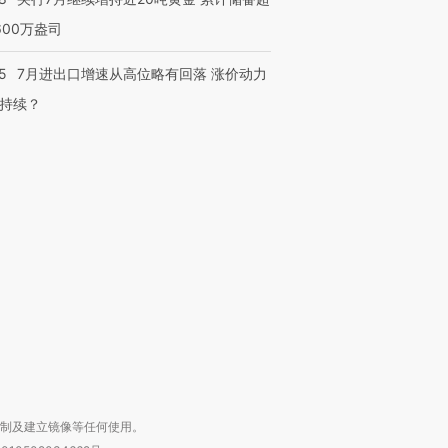
600万盎司
5
7月进出口增速从高位略有回落 涨价动力
持续？
跨国走私7万
视线｜被称为“蟑螂”的印
视线｜“入侵”还是“人道危
检体内含3种
度Z世代 用街头抗争将教
机”？难民潮撕裂西班牙
秘鲁纳斯
育部长拱下台
飞地休达
13人遇难
进第四届链博
【商旅对话】华住集团
技“链”接产
【特别呈现】寻找100种
CFO：不靠规模取胜，华
【特别呈
有意思的生活方式·第三对
住三大增长引擎是什么？
有意思的
复制及建立镜像等任何使用。