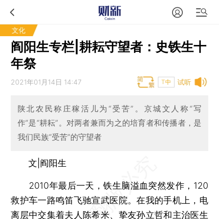
文化
阎阳生专栏|耕耘守望者：史铁生十
年祭
2021年01月14日 14:47
试听
T中
陕北农民称庄稼活儿为“受苦”。京城文人称“写
作”是“耕耘”。对两者兼而为之的培育者和传播者，是
我们民族“受苦”的守望者
文|阎阳生
2010年最后一天，铁生脑溢血突然发作，120
救护车一路鸣笛飞驰宣武医院。在我的手机上，电
离层中交集着夫人陈希米、挚友孙立哲和主治医生