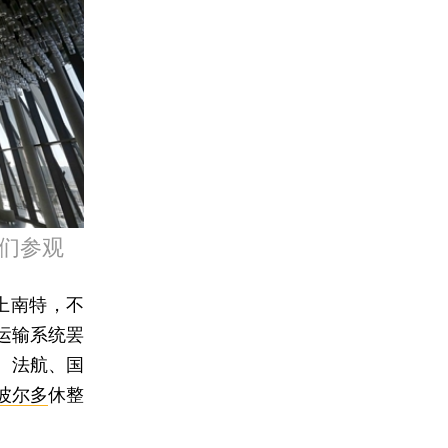
人们参观
上南特，不
运输系统罢
。法航、国
波尔多
休整