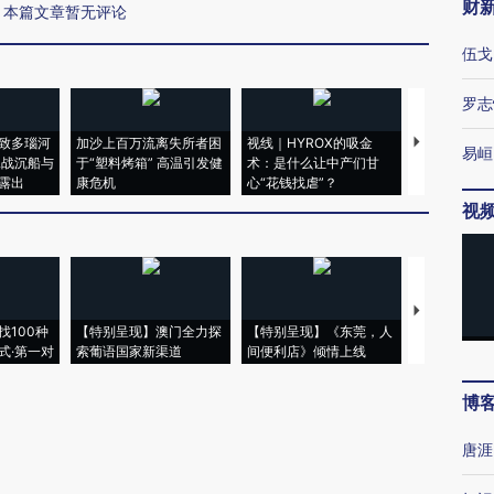
财
本篇文章暂无评论
伍戈
罗志
致多瑙河
加沙上百万流离失所者困
视线｜HYROX的吸金
马航飞行员
易峘
二战沉船与
于“塑料烤箱” 高温引发健
术：是什么让中产们甘
粒摇头丸 尿
露出
康危机
心“花钱找虐”？
毒品
视
【推广】走
找100种
【特别呈现】澳门全力探
【特别呈现】《东莞，人
会，让数智科
式·第一对
索葡语国家新渠道
间便利店》倾情上线
业
博
唐涯