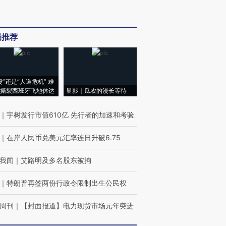
辑推荐
侵”还是“人道危机” 难
撕裂西班牙飞地休达
显影｜瓜农的漫长等待
｜
宇树发行市值610亿 先行者的加速和考验
｜
在岸人民币兑美元汇率连日升破6.75
我闻
｜
艾路明及多名股东被拘
｜
特朗普再签两份行政令限制出生公民权
周刊
｜
【封面报道】电力现货市场元年突进