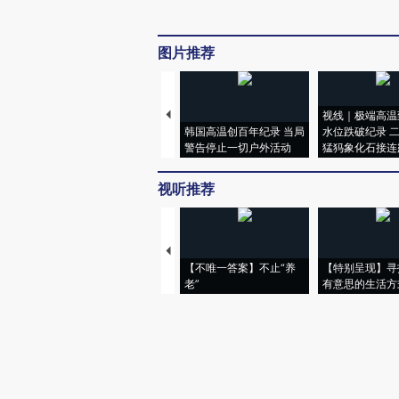
图片推荐
视线｜极端高温
韩国高温创百年纪录 当局
水位跌破纪录 
警告停止一切户外活动
猛犸象化石接连
视听推荐
【不唯一答案】不止“养
【特别呈现】寻
老”
有意思的生活方