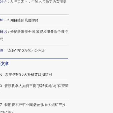
分子
：
AI冲击之下，年轻人与高学历女性更
坤
：
耳闻目睹的几位律师
日记
：
长护险覆盖全国 筹资和服务给予将持
码
波
：
“沉睡”的10万亿元公积金
新文章
46
离岸信托90天补税窗口期疑问
00
普渡机器人如何平衡“脚踏实地”与“仰望星
？
57
特朗普召开矿业圆桌会 拟向关键矿产投
20亿美元