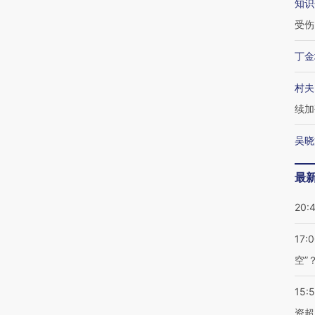
知识
受伤
丁金
村夫
续加
吴晓
最
20:
17:
空”
15:
资超