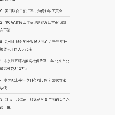
09
美日联合干预汇率，为何影响了黄金
32
“90后”农民工讨薪涉刑案发回重审 因部
实不清
36
贵州山脚树矿难致16人死亡近三年 矿长
被罢免全国人大代表
2
非京籍五环内购房社保降至一年 北京市公
最高可贷340万元
7
寒武纪上半年净利润同比翻倍 营收增速
放缓
53
对话｜邱仁宗：临床研究参与者的安全永
第一位