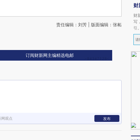
财
财
写
责任编辑：刘芳 | 版面编辑：张柘
引
订阅财新网主编精选电邮
新网观点
发布