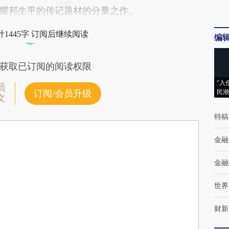
耀邦生平的传记题材的分量之作。
1445字 订阅后继续阅读
编
获取已订阅的阅读权限
“入
员
民潮
订阅/会员升级
文
特稿
金融
金融
世界
财新