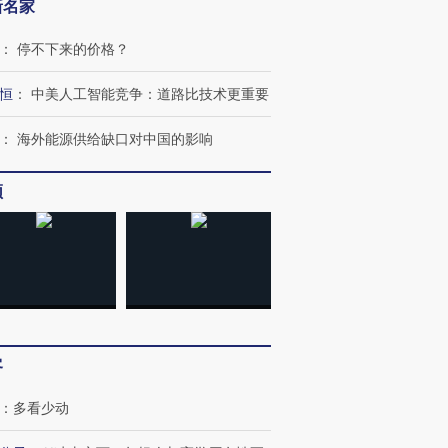
新名家
：
停不下来的价格？
恒
：
中美人工智能竞争：道路比技术更重要
跨国走私7万
视线｜被称为“蟑螂”的印
视线｜“入侵”还是“人道危
：
海外能源供给缺口对中国的影响
检体内含3种
度Z世代 用街头抗争将教
机”？难民潮撕裂西班牙
秘鲁纳斯
育部长拱下台
飞地休达
13人遇难
频
进第四届链博
【商旅对话】华住集团
技“链”接产
【特别呈现】寻找100种
CFO：不靠规模取胜，华
【特别呈
有意思的生活方式·第三对
住三大增长引擎是什么？
有意思的
客
：
多看少动