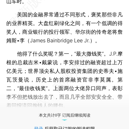
山车时。
美国的金融界常通过不同形式，褒奖那些非凡
的业界精英。大盘红刷绿化之间，有一个低调的得
奖人，商业银行的投行领军、华尔街的传奇老将詹
姆斯•李（James Bainbridge Lee Jr.）。
他得了什么奖呢？第一，“最大撒钱奖”。J.P.摩
根的总裁吉米•戴蒙说，李安排过的融资超过上万
亿美元；世界顶尖私人股权投资集团的史蒂夫•施
瓦茨曼说，历史上的首席融资官非李莫属。第
二，“最佳收钱奖”。上面两位大佬异口同声，表彰
李不但把钱放出去了，而且几乎全部安安全全、带
着回报流回掏钱人的腰包。
本文共计0字 订阅后继续阅读
登录
后获取已订阅的阅读权限