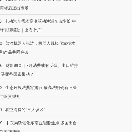
商标后退出市场
6
电动汽车需求高涨驱动澳洲车市增长 中
牌表现强劲｜出海·汽车
00
普渡机器人张涛：机器人规模化靠技术、
和产品共同突破
56
财新调查｜7月消费或有反弹、出口维持
 受哪些因素带动？
42
生态环境法典将施行 最高法明确新旧法
与追责规则
0
看空消费的“三大误区”
59
中东局势催化东南亚能源焦虑 多国出台
新政加速转型