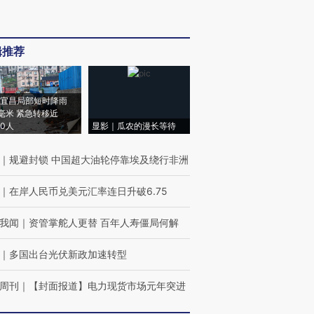
辑推荐
宜昌局部短时降雨
8毫米 紧急转移近
00人
显影｜瓜农的漫长等待
｜
规避封锁 中国超大油轮停靠埃及绕行非洲
｜
在岸人民币兑美元汇率连日升破6.75
我闻
｜
资管掌舵人更替 百年人寿僵局何解
｜
多国出台光伏新政加速转型
周刊
｜
【封面报道】电力现货市场元年突进