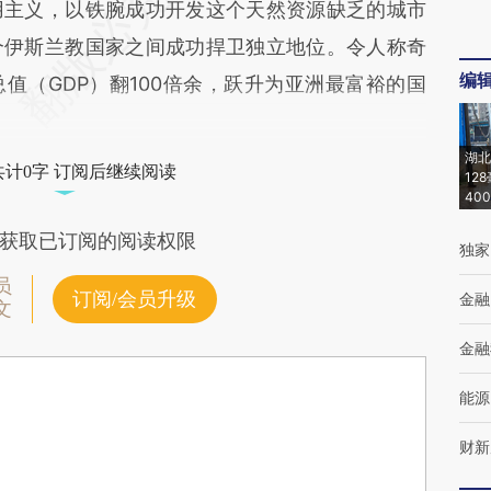
用主义，以铁腕成功开发这个天然资源缺乏的城市
个伊斯兰教国家之间成功捍卫独立地位。令人称奇
编
值（GDP）翻100倍余，跃升为亚洲最富裕的国
湖北
共计0字 订阅后继续阅读
12
40
获取已订阅的阅读权限
独家
员
订阅/会员升级
金融
文
金融
能源
财新