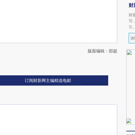
财
财
写
引
版面编辑：邵超
订阅财新网主编精选电邮