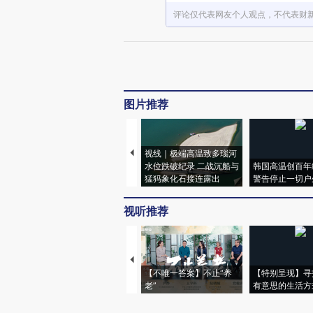
评论仅代表网友个人观点，不代表财
图片推荐
视线｜极端高温致多瑙河
水位跌破纪录 二战沉船与
韩国高温创百年
猛犸象化石接连露出
警告停止一切户
视听推荐
【不唯一答案】不止“养
【特别呈现】寻
老”
有意思的生活方