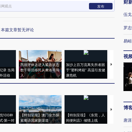
财
新网观点
发布
伍戈
罗志
本篇文章暂无评论
易峘
视
西班牙休达进入紧急状态
加沙上百万流离失所者困
视线｜HYR
纪录 当局
数千非法移民从摩洛哥闯
于“塑料烤箱” 高温引发健
术：是什么
外活动
入
康危机
心“花钱找虐
博
【推广】走
找100种
【特别呈现】澳门全力探
【特别呈现】《东莞，人
会，让数智科
唐涯
式·第一对
索葡语国家新渠道
间便利店》倾情上线
业