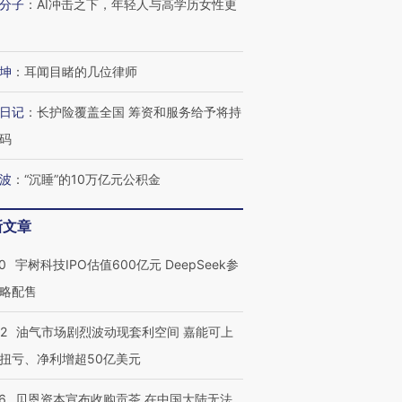
分子
：
AI冲击之下，年轻人与高学历女性更
坤
：
耳闻目睹的几位律师
日记
：
长护险覆盖全国 筹资和服务给予将持
码
波
：
“沉睡”的10万亿元公积金
新文章
0
宇树科技IPO估值600亿元 DeepSeek参
略配售
22
油气市场剧烈波动现套利空间 嘉能可上
扭亏、净利增超50亿美元
6
贝恩资本宣布收购贡茶 在中国大陆无法