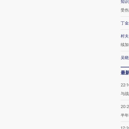
知识
受伤
丁金
村夫
续加
吴晓
最
22:1
与战
20:
半年
17:2