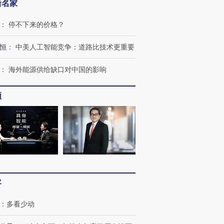
新名家
：
停不下来的价格？
恒
：
中美人工智能竞争：道路比技术更重要
：
海外能源供给缺口对中国的影响
频
OX的吸金
马航飞行员跨国走私7万
视线｜被称为“蟑螂”的印
让中产们甘
粒摇头丸 尿检体内含3种
度Z世代 用街头抗争将教
秘鲁纳斯
”？
毒品
育部长拱下台
13人遇难
客
进第四届链博
【商旅对话】华住集团
技“链”接产
【特别呈现】寻找100种
CFO：不靠规模取胜，华
【特别呈
：
多看少动
有意思的生活方式·第三对
住三大增长引擎是什么？
有意思的