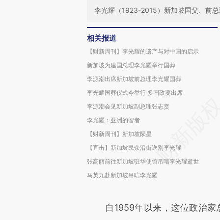
李光耀（1923-2015）新加坡国父、前
相关报道
【财新周刊】李光耀的遗产与对中国的启示
新加坡为建国总理李光耀举行国葬
李源潮出席新加坡前总理李光耀国葬
李光耀国葬仪式今举行 多国政要出席
李源潮会见新加坡副总理张志贤
李光耀：亚洲的智者
【财新周刊】新加坡陨星
【直击】新加坡民众沿街送别李光耀
张高丽前往新加坡驻华使馆吊唁李光耀逝世
马英九赴新加坡吊唁李光耀
自1959年以来，这位政治家总