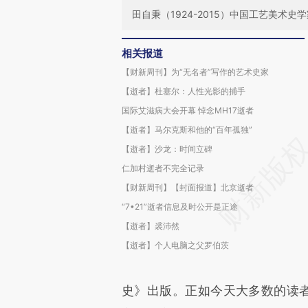
田自秉（1924-2015）中国工艺美术史
相关报道
【财新周刊】为“无名者”写作的艺术史家
【逝者】杜塞尔：人性光影的捕手
国际艾滋病大会开幕 悼念MH17逝者
【逝者】马尔克斯和他的“百年孤独”
【逝者】沙龙：时间立碑
仁加村逝者不完全记录
【财新周刊】【封面报道】北京逝者
“7•21”逝者信息及时公开是正途
【逝者】裘沛然
【逝者】个人电脑之父罗伯茨
史》出版。正如今天大多数的读者