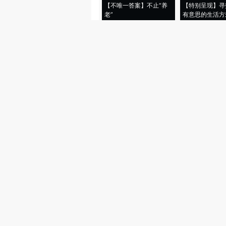
【不唯一答案】不止“养
【特别呈现】寻
老”
有意思的生活方