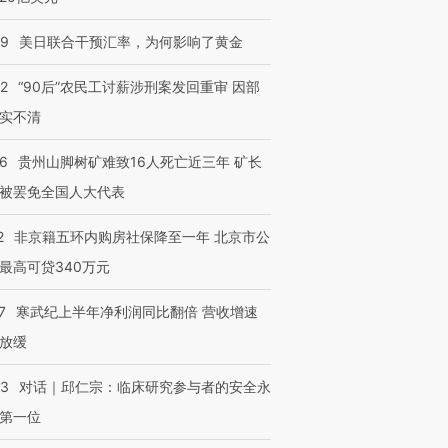
09
美日联合干预汇率，为何影响了黄金
32
“90后”农民工讨薪涉刑案发回重审 因部
实不清
36
贵州山脚树矿难致16人死亡近三年 矿长
被罢免全国人大代表
2
非京籍五环内购房社保降至一年 北京市公
最高可贷340万元
7
寒武纪上半年净利润同比翻倍 营收增速
放缓
53
对话｜邱仁宗：临床研究参与者的安全永
第一位