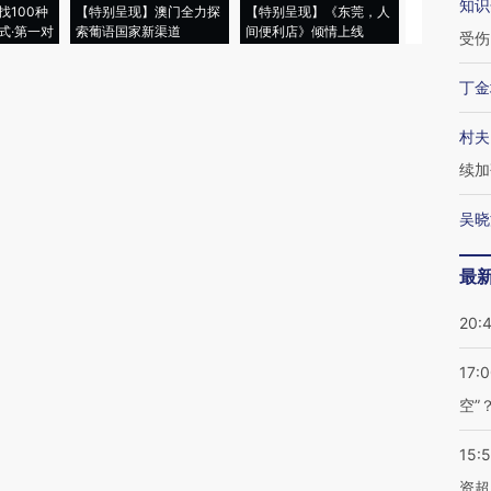
知识
找100种
【特别呈现】澳门全力探
【特别呈现】《东莞，人
会，让数智科
式·第一对
索葡语国家新渠道
间便利店》倾情上线
业
受伤
丁金
村夫
续加
吴晓
最
20:
17:
空”
15:
资超