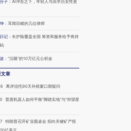
分子
：
AI冲击之下，年轻人与高学历女性更
技“链”接产
【特别呈现】寻找100种
CFO：不靠规模取胜，华
【特别呈
有意思的生活方式·第三对
住三大增长引擎是什么？
有意思的
坤
：
耳闻目睹的几位律师
日记
：
长护险覆盖全国 筹资和服务给予将持
码
波
：
“沉睡”的10万亿元公积金
新文章
46
离岸信托90天补税窗口期疑问
00
普渡机器人如何平衡“脚踏实地”与“仰望星
？
57
特朗普召开矿业圆桌会 拟向关键矿产投
20亿美元