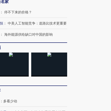
新名家
：
停不下来的价格？
恒
：
中美人工智能竞争：道路比技术更重要
：
海外能源供给缺口对中国的影响
频
跨国走私7万
视线｜被称为“蟑螂”的印
视线｜“入侵”还是“人道危
检体内含3种
度Z世代 用街头抗争将教
机”？难民潮撕裂西班牙
秘鲁纳斯
育部长拱下台
飞地休达
13人遇难
客
：
多看少动
进第四届链博
【商旅对话】华住集团