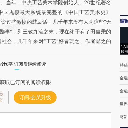
。当年，中央工艺美术学院创始人、20世纪著名
中国规模最大系统最完整的《中国工艺美术史》
编
时说过些激愤的鼓励话：几千年来没有人为这些“无
“鄙事”，列三教九流之末，现在终于有了田自秉的
社会，几千年来对“工艺”好者玩之、作者鄙之的
“入
民潮
共计0字 订阅后继续阅读
特稿
金融
获取已订阅的阅读权限
金融
员
订阅/会员升级
文
世界
财新