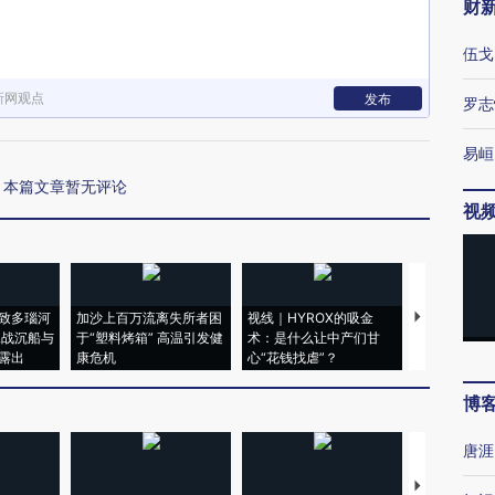
财
伍戈
新网观点
发布
罗志
易峘
本篇文章暂无评论
视
致多瑙河
加沙上百万流离失所者困
视线｜HYROX的吸金
马航飞行员
二战沉船与
于“塑料烤箱” 高温引发健
术：是什么让中产们甘
粒摇头丸 尿
露出
康危机
心“花钱找虐”？
毒品
博
唐涯
【推广】走