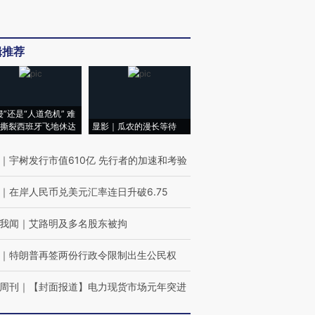
辑推荐
侵”还是“人道危机” 难
撕裂西班牙飞地休达
显影｜瓜农的漫长等待
｜
宇树发行市值610亿 先行者的加速和考验
｜
在岸人民币兑美元汇率连日升破6.75
我闻
｜
艾路明及多名股东被拘
｜
特朗普再签两份行政令限制出生公民权
周刊
｜
【封面报道】电力现货市场元年突进