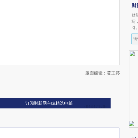
财
财
写
引
版面编辑：黄玉婷
订阅财新网主编精选电邮