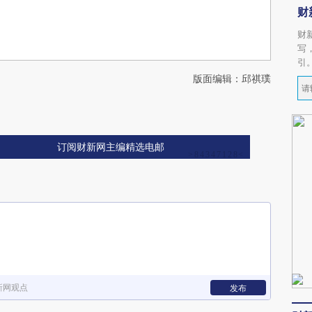
财
财
写
引
版面编辑：邱祺璞
订阅财新网主编精选电邮
新网观点
发布