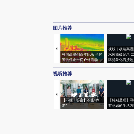
图片推荐
视线｜极端高温
韩国高温创百年纪录 当局
水位跌破纪录 
警告停止一切户外活动
猛犸象化石接连
视听推荐
【不唯一答案】不止“养
【特别呈现】寻
老”
有意思的生活方