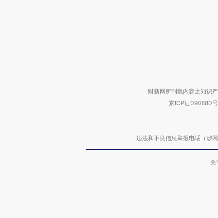
财新网所刊载内容之知识产
京ICP证090880号
违法和不良信息举报电话（涉网络暴力有
关