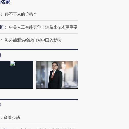
新名家
：
停不下来的价格？
恒
：
中美人工智能竞争：道路比技术更重要
：
海外能源供给缺口对中国的影响
跨国走私7万
视线｜被称为“蟑螂”的印
视线｜“入侵”还是“人道危
检体内含3种
度Z世代 用街头抗争将教
机”？难民潮撕裂西班牙
秘鲁纳斯
频
育部长拱下台
飞地休达
13人遇难
进第四届链博
【商旅对话】华住集团
技“链”接产
【特别呈现】寻找100种
CFO：不靠规模取胜，华
【特别呈
有意思的生活方式·第三对
住三大增长引擎是什么？
有意思的
客
：
多看少动