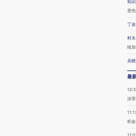
知识
受伤
丁金
村夫
续加
吴晓
最
12:
涉罪
11:1
积金
11:0