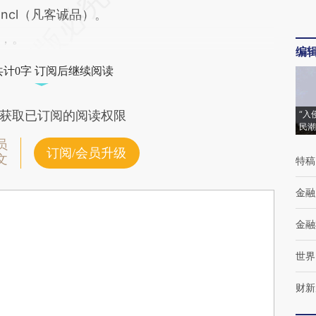
ncl（凡客诚品）。
，。
编
共计0字 订阅后继续阅读
获取已订阅的阅读权限
“入
民潮
员
订阅/会员升级
文
特稿
金融
金融
世界
财新