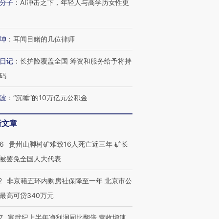
分子
：
AI冲击之下，年轻人与高学历女性更
坤
：
耳闻目睹的几位律师
日记
：
长护险覆盖全国 筹资和服务给予将持
码
波
：
“沉睡”的10万亿元公积金
新文章
36
贵州山脚树矿难致16人死亡近三年 矿长
被罢免全国人大代表
2
非京籍五环内购房社保降至一年 北京市公
最高可贷340万元
7
寒武纪上半年净利润同比翻倍 营收增速