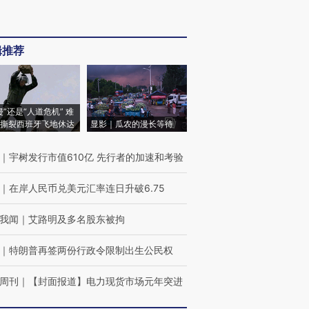
辑推荐
侵”还是“人道危机” 难
撕裂西班牙飞地休达
显影｜瓜农的漫长等待
｜
宇树发行市值610亿 先行者的加速和考验
｜
在岸人民币兑美元汇率连日升破6.75
我闻
｜
艾路明及多名股东被拘
｜
特朗普再签两份行政令限制出生公民权
周刊
｜
【封面报道】电力现货市场元年突进