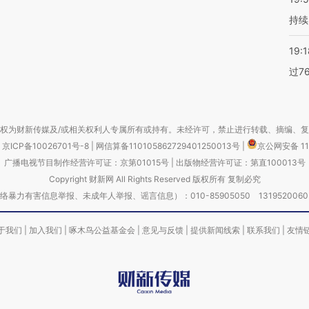
持续
19:1
过7
权为财新传媒及/或相关权利人专属所有或持有。未经许可，禁止进行转载、摘编、
京ICP备10026701号-8
|
网信算备110105862729401250013号
|
京公网安备 11
广播电视节目制作经营许可证：京第01015号
|
出版物经营许可证：第直100013号
Copyright 财新网 All Rights Reserved 版权所有 复制必究
害信息举报、未成年人举报、谣言信息）：010-85905050 13195200605 举报邮
于我们
|
加入我们
|
啄木鸟公益基金会
|
意见与反馈
|
提供新闻线索
|
联系我们
|
友情