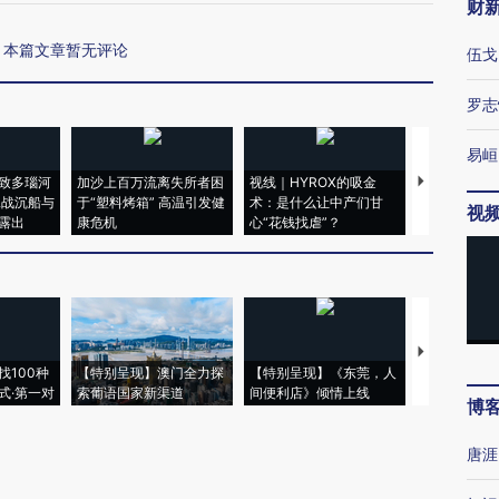
财
本篇文章暂无评论
伍戈
罗志
易峘
致多瑙河
加沙上百万流离失所者困
视线｜HYROX的吸金
马航飞行员
二战沉船与
于“塑料烤箱” 高温引发健
术：是什么让中产们甘
粒摇头丸 尿
视
露出
康危机
心“花钱找虐”？
毒品
【推广】走
找100种
【特别呈现】澳门全力探
【特别呈现】《东莞，人
会，让数智科
式·第一对
索葡语国家新渠道
间便利店》倾情上线
业
博
唐涯