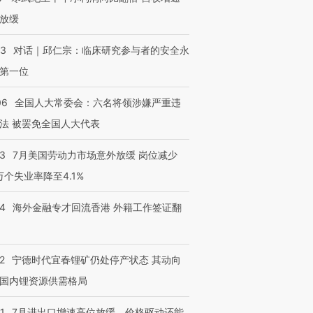
放缓
53
对话｜邱仁宗：临床研究参与者的安全永
第一位
06
全国人大常委会：六名将领涉嫌严重违
法 被罢免全国人大代表
43
7月美国劳动力市场意外放缓 岗位减少
3万个失业率降至4.1%
14
海外金融专才回流香港 外籍工作签证翻
2
宁德时代宜春锂矿仍处停产状态 其动向
国内锂资源供需格局
1
7月进出口增速高位放缓，价格驱动还能