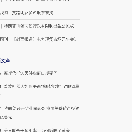
我闻
｜
艾路明及多名股东被拘
｜
特朗普再签两份行政令限制出生公民权
周刊
｜
【封面报道】电力现货市场元年突进
新文章
6
离岸信托90天补税窗口期疑问
0
普渡机器人如何平衡“脚踏实地”与“仰望星
？
7
特朗普召开矿业圆桌会 拟向关键矿产投资
0亿美元
9
美日联合干预汇率，为何影响了黄金