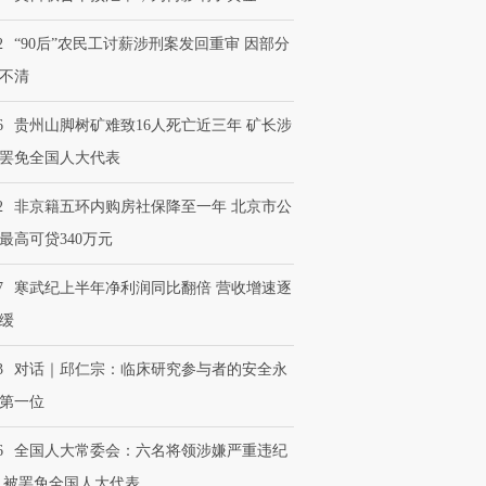
2
“90后”农民工讨薪涉刑案发回重审 因部分
不清
6
贵州山脚树矿难致16人死亡近三年 矿长涉
罢免全国人大代表
2
非京籍五环内购房社保降至一年 北京市公
最高可贷340万元
7
寒武纪上半年净利润同比翻倍 营收增速逐
缓
3
对话｜邱仁宗：临床研究参与者的安全永
第一位
6
全国人大常委会：六名将领涉嫌严重违纪
 被罢免全国人大代表