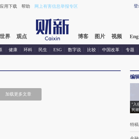
登
应用下载
帮助
网上有害信息举报专区
世界
观点
博客
图片
视频
Eng
源
健康
环科
民生
ESG
数字说
比较
中国改革
专题
编
加载更多文章
“入
民潮
特稿
金融