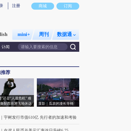
录
注册
商城
订阅
lish
mini+
周刊
数据通
讣闻
辑推荐
侵”还是“人道危机” 难
撕裂西班牙飞地休达
显影｜瓜农的漫长等待
｜
宇树发行市值610亿 先行者的加速和考验
｜
在岸人民币兑美元汇率连日升破6.75