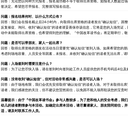
回答：无论您以何种方式报名，报名成功都不等于取得出席资格。如报名人数超过场
签决定。希望您尽早报名、完整填写报名信息。
问题：报名结果何时、以什么方式公布？
回答：我们会在报名截止后24小时内，向取得出席资格的读者发出“确认短信”。因
反复催促、询问。收到“确认短信”的读者请妥善保存该信息，它将是您的入场凭证
动中未能取得出席资格，也希望得到您的理解。『中国改革读书会』将定期举行，敬
问题：是否可以带朋友、家人一起出席？
回答：取得出席资格的朋友在活动当日需要凭“确认短信”签到入场。如果希望您的
考虑到场地容量、人员安全等因素，未报名、未收到“确认短信”的读者无法出席，请
问题：入场签到时需要注意什么？
回答：为了让您尽快入场，请在签到时向签到处工作人员提供您的手机号码后4位及姓
问题：没有收到“确认短信”，但对活动非常感兴趣，是否可以入场？
回答：由于场地有限，我们会优先安排取得“确认短信“的读者入场。对于未取得出
读者，我们感谢您的关注，但不建议您贸然前往，以免因不能入场而耽误您的宝贵时
温馨提示：由于『中国改革读书会』参与人数较多，为了您和他人的安全考虑，我们
幼儿的读者酌情参与本活动。如确定出席本活动，请尽量请家人、朋友陪同前往，并
适，请及时联系工作人员。