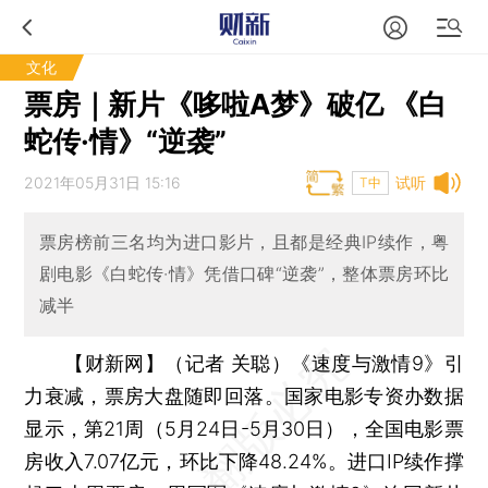
文化
票房｜新片《哆啦A梦》破亿 《白
蛇传·情》“逆袭”
2021年05月31日 15:16
试听
T中
票房榜前三名均为进口影片，且都是经典IP续作，粤
剧电影《白蛇传·情》凭借口碑“逆袭”，整体票房环比
减半
【财新网】（记者 关聪）
《速度与激情9》引
力衰减，票房大盘随即回落。国家电影专资办数据
显示，第21周（5月24日-5月30日），全国电影票
房收入7.07亿元，环比下降48.24%。进口IP续作撑