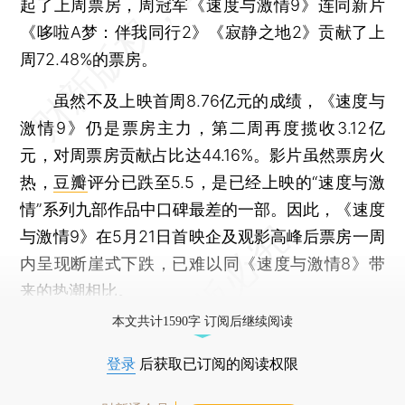
起了上周票房，周冠军《速度与激情9》连同新片
《哆啦A梦：伴我同行2》《寂静之地2》贡献了上
周72.48%的票房。
虽然不及上映首周8.76亿元的成绩，《速度与
激情9》仍是票房主力，第二周再度揽收3.12亿
元，对周票房贡献占比达44.16%。影片虽然票房火
热，
豆瓣
评分已跌至5.5，是已经上映的“速度与激
情”系列九部作品中口碑最差的一部。因此，《速度
与激情9》在5月21日首映企及观影高峰后票房一周
内呈现断崖式下跌，已难以同《速度与激情8》带
来的热潮相比。
本文共计1590字 订阅后继续阅读
登录
后获取已订阅的阅读权限