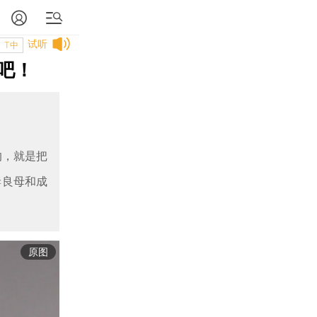
试听
T中
吧！
的，就是把
妻良母和成
原图