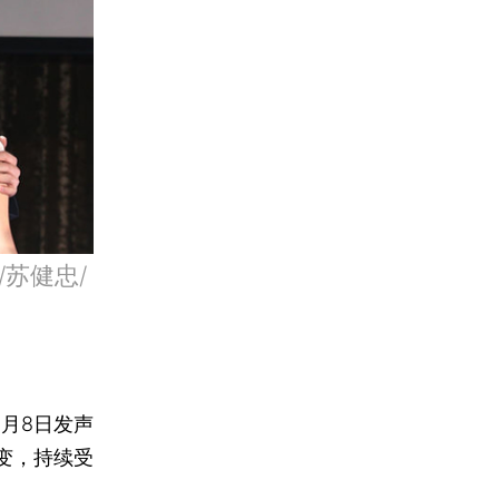
苏健忠/
月8日发声
变，持续受