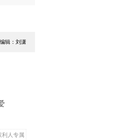
面编辑：刘潇
爱
权利人专属