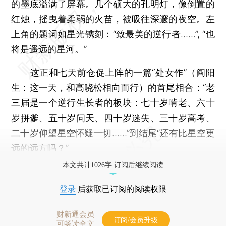
的墨底溢满了屏幕。几个硕大的孔明灯，像倒置的
红烛，摇曳着柔弱的火苗，被吸往深邃的夜空。左
上角的题词如星光镌刻：“致最美的逆行者……”, “也
将是遥远的星河。”
这正和七天前仓促上阵的一篇“处女作”（
阎阳
生：这一天，和高晓松相向而行
）的首尾相合：“老
三届是一个逆行生长者的板块：七十岁啃老、六十
岁拼爹、五十岁问天、四十岁迷失、三十岁高考、
二十岁仰望星空怀疑一切……”到结尾“还有比星空更
远的远方吗？”
本文共计1026字 订阅后继续阅读
登录
后获取已订阅的阅读权限
财新通会员
订阅/会员升级
可畅读全文