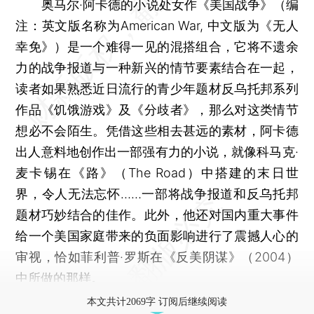
奥马尔·阿卡德的小说处女作《美国战争》（编
注：英文版名称为American War, 中文版为《无人
幸免》）是一个难得一见的混搭组合，它将不遗余
力的战争报道与一种新兴的情节要素结合在一起，
读者如果熟悉近日流行的青少年题材反乌托邦系列
作品《饥饿游戏》及《分歧者》，那么对这类情节
想必不会陌生。凭借这些相去甚远的素材，阿卡德
出人意料地创作出一部强有力的小说，就像科马克·
麦卡锡在《路》（The Road）中搭建的末日世
界，令人无法忘怀……一部将战争报道和反乌托邦
题材巧妙结合的佳作。此外，他还对国内重大事件
给一个美国家庭带来的负面影响进行了震撼人心的
审视，恰如菲利普·罗斯在《反美阴谋》（2004）
中所做的那样。
本文共计2069字 订阅后继续阅读