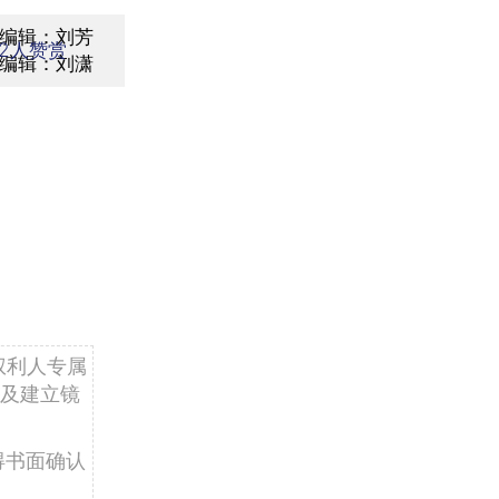
编辑：刘芳
2
人赞赏
编辑：刘潇
权利人专属
及建立镜
得书面确认