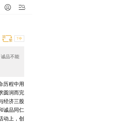
T中
，诚品不能
命历程中用
求圆润而完
与经济三股
和诚品同仁
活动上，创