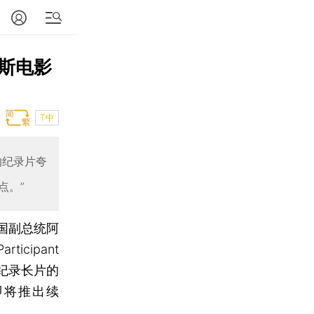
斯电影
T中
的纪录片夸
点。”
美国副总统阿
cipant
佳纪录长片的
h）即将推出续