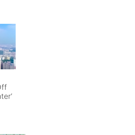
ff
nter’