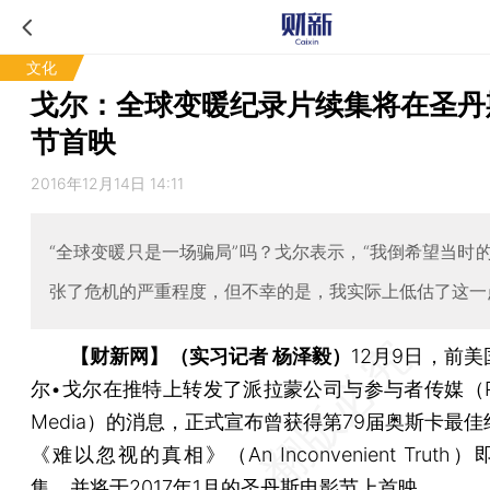
文化
戈尔：全球变暖纪录片续集将在圣丹
节首映
2016年12月14日 14:11
“全球变暖只是一场骗局”吗？戈尔表示，“我倒希望当时
张了危机的严重程度，但不幸的是，我实际上低估了这一
【财新网】（实习记者 杨泽毅）
12月9日，前
尔•戈尔在推特上转发了派拉蒙公司与参与者传媒（Parti
Media）的消息，正式宣布曾获得第79届奥斯卡最
《难以忽视的真相》（An Inconvenient Trut
集，并将于2017年1月的圣丹斯电影节上首映。