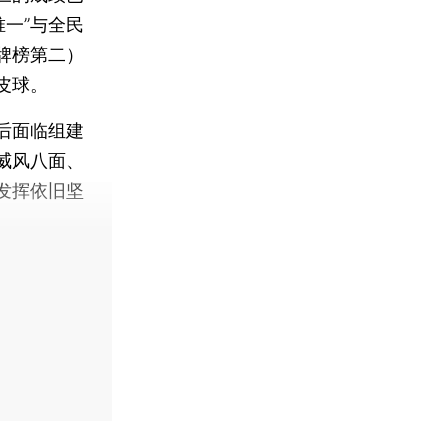
唯一”与全民
牌榜第二）
皮球。
后面临组建
威风八面、
发挥依旧坚
。