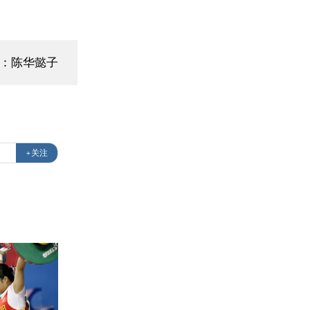
辑：陈华懿子
+关注