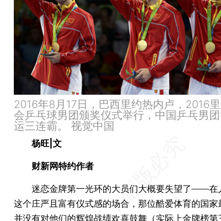
2016年8月17日，巴西里约热内卢，2016
会乒乓球男团颁奖仪式举行，中国乒乓男团
运三连霸。 视觉中国
杨旺|文
财新网特约作者
迷恋金牌第一光环的大员们大概要失望了——在
这个庄严且富有仪式感的场合，那位酷爱体育的国家
并没有对他们的辉煌战绩欢喜鼓舞（实际上金牌榜第