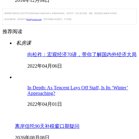
2014年12月04日
财新网所刊载内容之知识产权为财新传媒及/或相关权利人专属所有或持有。未经许可，禁止进行转载、摘编、复制及建立镜像等任何使用。
如有意愿转载，请发邮件至
hello@caixin.com
，获得书面确认及授权后，方可转载。
推荐阅读
私房课
向松祚：宏观经济70讲，带你了解国内外经济大局
2022年04月06日
In Depth: As Tencent Lays Off Staff, Is Its ‘Winter’
Approaching?
2022年04月01日
离岸信托90天补税窗口期疑问
2026年08月08日