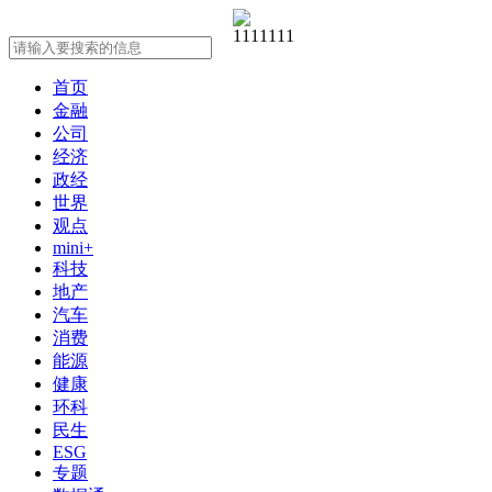
首页
金融
公司
经济
政经
世界
观点
mini+
科技
地产
汽车
消费
能源
健康
环科
民生
ESG
专题