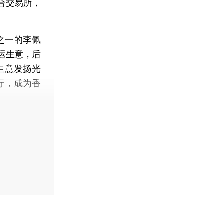
合交易所，
之一的李佩
运生意，后
生意发扬光
行，成为香