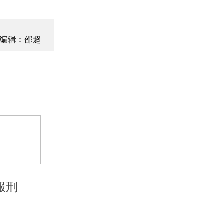
编辑：邵超
服刑