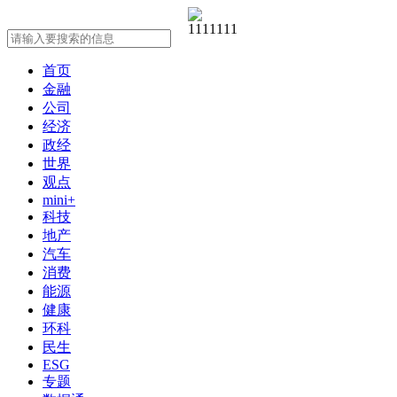
首页
金融
公司
经济
政经
世界
观点
mini+
科技
地产
汽车
消费
能源
健康
环科
民生
ESG
专题