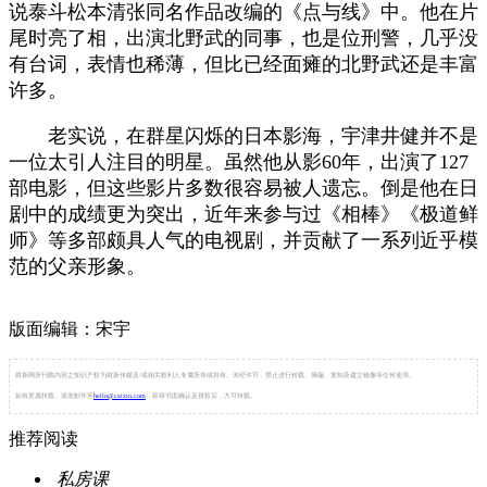
说泰斗松本清张同名作品改编的《点与线》中。他在片
尾时亮了相，出演北野武的同事，也是位刑警，几乎没
有台词，表情也稀薄，但比已经面瘫的北野武还是丰富
许多。
老实说，在群星闪烁的日本影海，宇津井健并不是
一位太引人注目的明星。虽然他从影60年，出演了127
部电影，但这些影片多数很容易被人遗忘。倒是他在日
剧中的成绩更为突出，近年来参与过《相棒》《极道鲜
师》等多部颇具人气的电视剧，并贡献了一系列近乎模
范的父亲形象。
版面编辑：宋宇
财新网所刊载内容之知识产权为财新传媒及/或相关权利人专属所有或持有。未经许可，禁止进行转载、摘编、复制及建立镜像等任何使用。
如有意愿转载，请发邮件至
hello@caixin.com
，获得书面确认及授权后，方可转载。
推荐阅读
私房课