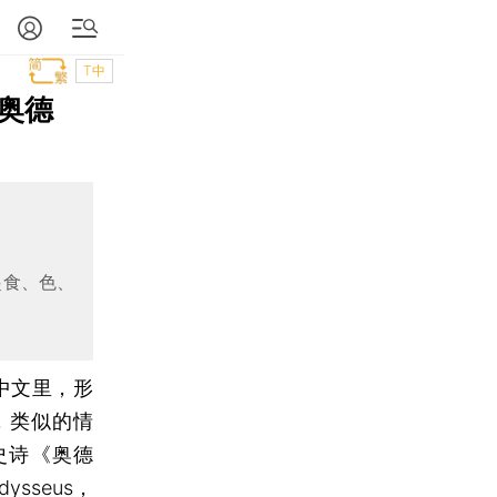
T中
奥德
起食、色、
中文里，形
，类似的情
马史诗《奥德
sseus，