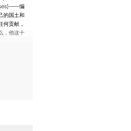
es]——编
己的国土和
任何贡献，
么，他这十