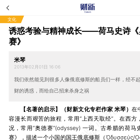
文化
诱惑考验与精神成长——荷马史诗《
赛》
米琴
2013年02月01日 16:06
我们依然能见到很多人像俄底修斯的船员们一样，经不
财的诱惑，而给自己招来杀身之祸
【名著的启示】（财新文化专栏作家 米琴）
在
容漫长而艰苦的旅程，常用“上西天取经”。在西方
况，常用“奥德赛”(odyssey) 一词。古希腊的荷
赛》，描述一个小国的国王俄底修斯（Ὀδυσσεύς/Ody