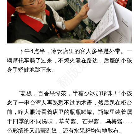
下午4点半，冷饮店里的客人多半是外带。一
辆摩托车骑了过来，不熄火靠在路边，后座的小孩
身手矫健地跳下来。
“老板，百香果绿茶，半糖少冰加珍珠！”小孩
念了一串台湾人再熟悉不过的术语，然后趴在柜台
前，睁大眼睛看着店里的瓶瓶罐罐。瓶罐里装着属
于四季的不同滋味，草莓酱、芒果酱、乌梅酱……
色彩缤纷又晶莹剔透，还有水果籽均匀地散布。