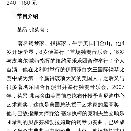
240 180 元
节目介绍
莱昂·弗莱舍：
著名钢琴家、指挥家，生于美国旧金山。他4
岁开始学琴，8岁便举行了首场独奏音乐会，16岁
与皮埃尔·蒙特指挥的纽约爱乐乐团合作举行了个人
首演。他在比利时举行的伊丽莎白女王国际钢琴比
赛中成为第一个赢得该项大奖的美国人，之后又与
很多著名乐团合作演出并举行独奏音乐会。2007
年，莱昂·弗莱舍由美国前总统布什授予肯尼迪中心
艺术家奖，这也是美国总统授于艺术家的最高奖。
他与已故指挥大师乔治·塞尔执棒的克利夫兰交响乐
团录制的贝多芬和勃拉姆斯的钢琴协奏曲，已经成
为了当今古典曲目中的经典。此外，他还指挥过很