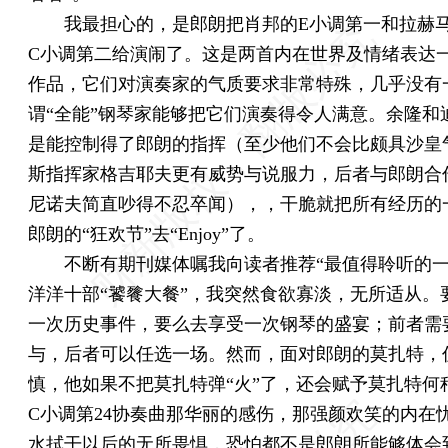
我最担心的，是郎朗把肖邦的E小调第一和拉赫
C小调第二给演闹了。这是两首内在世界及情绪表达
作品，它们对演奏家的气质要求非常特殊，几乎没有
谓“全能”钢琴家能够把它们演奏得令人满意。余隆和
是能控制得了郎朗的指挥（至少他们不会比颇具沙皇
斯指挥家格吉耶夫更有威势与说服力，后者与郎朗合
尼诺夫简直吵得不忍卒闻），，干脆就把所有经历的
郎朗的“狂欢节”去“Enjoy”了。
不断有期刊媒体嘱我向读者推荐“最值得聆听的一
洋洋十部“饕餮大餐”，我突然食欲寡淡，无所适从。
一次历史事件，要么去享受一次钢琴的盛宴；前者需
与，后者可以任选一场。然而，面对郎朗的莫扎特，
慎，他如果不把莫扎特弹“火”了，还会赋予莫扎特何
C小调第24协奏曲那华丽的感伤，那强颜欢笑的内在
水拭干以后的无所畏惧，恐怕都不是郎朗所能够体会