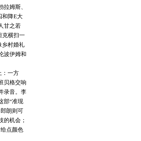
勃拉姆斯、
四和降E大
人甘之若
坦克横扫一
像乡村婚礼
伦波伊姆和
上：一方
班贝格交响
并录音。李
这部“准现
。郎朗则可
技的机会；
“给点颜色