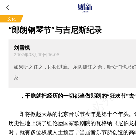
文化
“郎朗钢琴节”与吉尼斯纪录
刘雪枫
2007年08月19日 16:08
如果听之任之，郎朗过瘾、乐队抓狂之余，听众们也只
家
，干脆就把经历的一切都当做郎朗的“狂欢节”去“En
即将掀起大幕的北京音乐节今年是第十个年头。
历史性地上演了纽伦堡国家歌剧院的瓦格纳《尼伯龙
时，就有多位权威人士预言，当届音乐节所创造的高