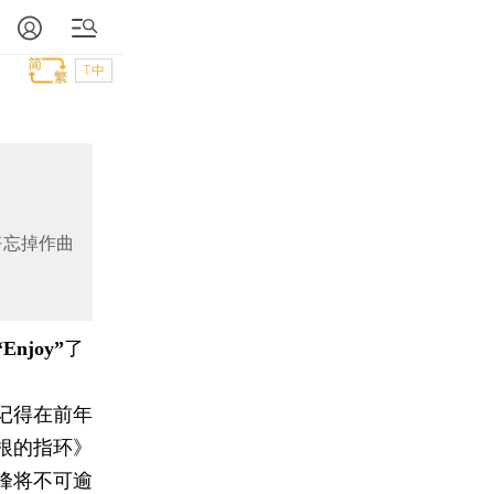
T中
好忘掉作曲
joy”
了
记得在前年
根的指环》
峰将不可逾