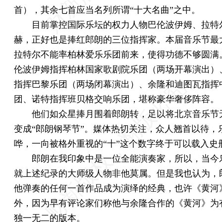
首），其余七首应当名列所谓“十大名曲”之中。
目前掌控国际乐坛的权力人物巴伦波伊姆、拉特
赫，正好也是捧红郎朗的三位指挥家。本届音乐节最
拉特尔不能率柏林爱乐乐团前来，使得功德不够圆满
伦波伊姆指挥柏林国家歌剧院乐团（两场开幕演出）
指挥巴黎乐团（两场闭幕演出）、余隆和迪图瓦指挥
团、诺特指挥班贝格交响乐团，堪称豪华奢侈阵容。
他们如众星捧月围着郎朗转，足以将北京音乐节
变成“郎朗钢琴节”。媒体热切关注，众人翘首以待，
哗，一向被格外重视的“十”这个数字终于可以载入史
郎朗在我印象中是一位全能演奏家，所以，当今
就上述纪录的大师级人物非他莫属。但是我也认为，
他弹奏的任何一首作品成为演绎的经典，也许《黄河
外，因为早有评论家们称他与余隆合作的《黄河》为
独一无二的版本。