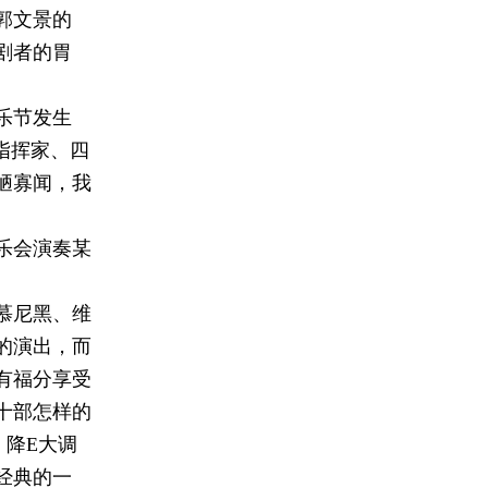
郭文景的
剧者的胃
乐节发生
指挥家、四
陋寡闻，我
乐会演奏某
慕尼黑、维
的演出，而
有福分享受
十部怎样的
、降E大调
经典的一