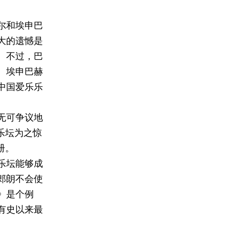
尔和埃申巴
大的遗憾是
。不过，巴
、埃申巴赫
中国爱乐乐
无可争议地
乐坛为之惊
册。
乐坛能够成
郎朗不会使
》是个例
有史以来最