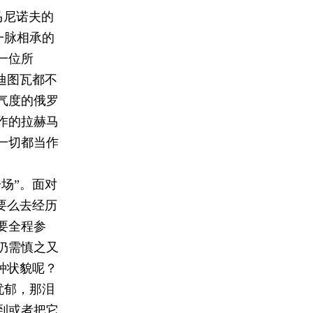
马尼诺夫的
一脉相承的
一位所
迪图瓦都不
气度的俄罗
作的拉赫马
一切都当作
场”。面对
要么去经历
要全程参
仍需慎之又
种状貌呢？
忧郁，那泪
到或者把它