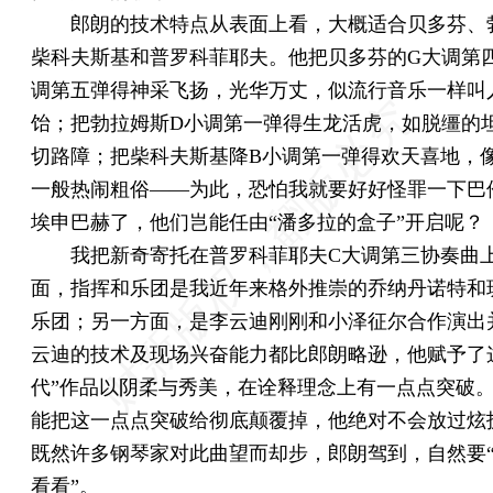
郎朗的技术特点从表面上看，大概适合贝多芬、
柴科夫斯基和普罗科菲耶夫。他把贝多芬的G大调第
调第五弹得神采飞扬，光华万丈，似流行音乐一样叫
饴；把勃拉姆斯D小调第一弹得生龙活虎，如脱缰的
切路障；把柴科夫斯基降B小调第一弹得欢天喜地，
一般热闹粗俗——为此，恐怕我就要好好怪罪一下巴
埃申巴赫了，他们岂能任由“潘多拉的盒子”开启呢？
我把新奇寄托在普罗科菲耶夫C大调第三协奏曲
面，指挥和乐团是我近年来格外推崇的乔纳丹诺特和
乐团；另一方面，是李云迪刚刚和小泽征尔合作演出
云迪的技术及现场兴奋能力都比郎朗略逊，他赋予了
代”作品以阴柔与秀美，在诠释理念上有一点点突破
能把这一点点突破给彻底颠覆掉，他绝对不会放过炫
既然许多钢琴家对此曲望而却步，郎朗驾到，自然要
看看”。