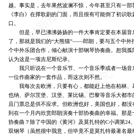
越。事实是，去年果然波澜不惊，今年甚至只有一部
《李白》在撑歌剧的门面，而且很有可能倒了初识歌
口。
但是，早已沸沸扬扬的一件大事肯定要在本届音
了，那就是我们的“大熊猫”——郎朗，要与五个中外
个中外乐团合作，倾心献演十部钢琴协奏曲。恕我孤
认为这是一项吉尼斯纪录。
我只听说在一个音乐节、一个音乐季或者一场音
一位作曲家的一套作品，而这次则不然。
我每次去欧洲，只要有心，都能赶上他在柏林、
也纳、萨尔茨堡、汉堡、莱比锡、巴黎等音乐大都市
且门票总是供不应求。但欧洲也好，美国也好，都没
到在一个月内欣赏郎朗演奏十部协奏曲的幸福。那是
协奏曲？除了中国的《黄河》及莫扎特的C小调第24
双钢琴（虽然很中我意，但毕竟不是莫扎特最著名最