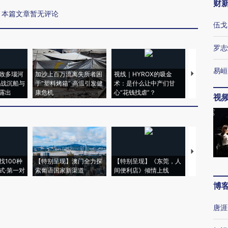
财
本篇文章暂无评论
伍戈
罗志
易峘
致多瑙河
加沙上百万流离失所者困
视线｜HYROX的吸金
马航飞行员
二战沉船与
于“塑料烤箱” 高温引发健
术：是什么让中产们甘
粒摇头丸 尿
露出
康危机
心“花钱找虐”？
毒品
视
【推广】走
找100种
【特别呈现】澳门全力探
【特别呈现】《东莞，人
会，让数智科
式·第一对
索葡语国家新渠道
间便利店》倾情上线
业
博
唐涯