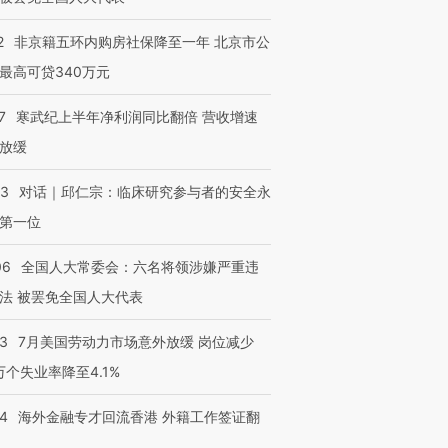
2
非京籍五环内购房社保降至一年 北京市公
最高可贷340万元
7
寒武纪上半年净利润同比翻倍 营收增速
放缓
53
对话｜邱仁宗：临床研究参与者的安全永
第一位
06
全国人大常委会：六名将领涉嫌严重违
法 被罢免全国人大代表
43
7月美国劳动力市场意外放缓 岗位减少
3万个失业率降至4.1%
14
海外金融专才回流香港 外籍工作签证翻