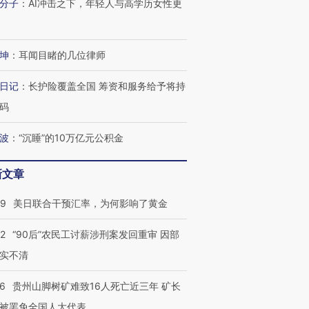
分子
：
AI冲击之下，年轻人与高学历女性更
坤
：
耳闻目睹的几位律师
日记
：
长护险覆盖全国 筹资和服务给予将持
码
波
：
“沉睡”的10万亿元公积金
新文章
09
美日联合干预汇率，为何影响了黄金
32
“90后”农民工讨薪涉刑案发回重审 因部
实不清
36
贵州山脚树矿难致16人死亡近三年 矿长
被罢免全国人大代表