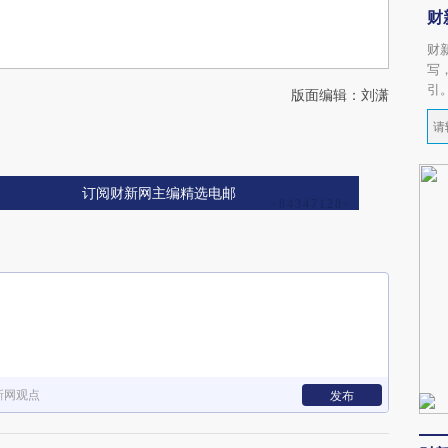
财
财
写
引
版面编辑：刘潇
订阅财新网主编精选电邮
新网观点
发布