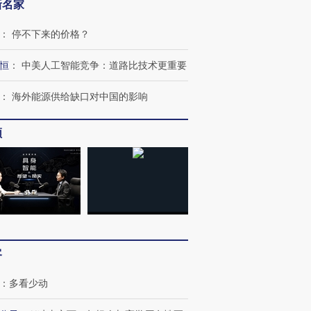
新名家
：
停不下来的价格？
恒
：
中美人工智能竞争：道路比技术更重要
：
海外能源供给缺口对中国的影响
跨国走私7万
视线｜被称为“蟑螂”的印
视线｜“入侵”还是“人道危
检体内含3种
度Z世代 用街头抗争将教
机”？难民潮撕裂西班牙
秘鲁纳斯
育部长拱下台
飞地休达
13人遇难
频
进第四届链博
【商旅对话】华住集团
技“链”接产
【特别呈现】寻找100种
CFO：不靠规模取胜，华
【特别呈
有意思的生活方式·第三对
住三大增长引擎是什么？
有意思的
客
：
多看少动