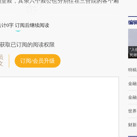
的堂叔，其余六个叔公也分别住在三合院的各个厢
编
共计0字 订阅后继续阅读
获取已订阅的阅读权限
“入
民潮
员
订阅/会员升级
文
特稿
金融
金融
世界
财新