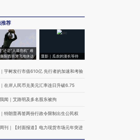
辑推荐
侵”还是“人道危机” 难
撕裂西班牙飞地休达
显影｜瓜农的漫长等待
｜
宇树发行市值610亿 先行者的加速和考验
｜
在岸人民币兑美元汇率连日升破6.75
我闻
｜
艾路明及多名股东被拘
｜
特朗普再签两份行政令限制出生公民权
周刊
｜
【封面报道】电力现货市场元年突进