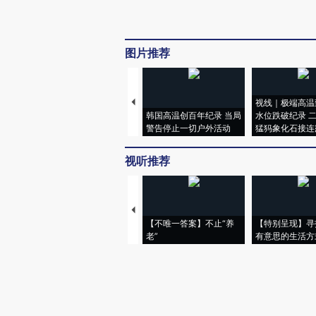
图片推荐
视线｜极端高温
韩国高温创百年纪录 当局
水位跌破纪录 
警告停止一切户外活动
猛犸象化石接连
视听推荐
【不唯一答案】不止“养
【特别呈现】寻
老”
有意思的生活方