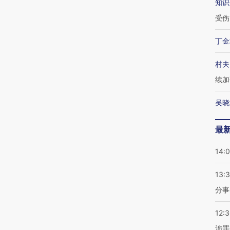
知识
受伤
丁金
村夫
续加
吴晓
最
14:
13:
分事
12:
涉罪