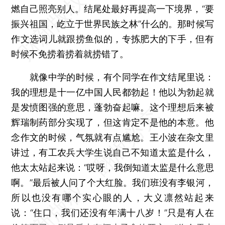
燃自己照亮别人。结尾处最好再提高一下境界，“要
振兴祖国，屹立于世界民族之林”什么的。那时候写
作文选词儿就跟捞鱼似的，专拣肥大的下手，但有
时候不免捞着捞着就捞错了。
就像中学的时候，有个同学在作文结尾里说：
我的理想是十一亿中国人民都勃起！他以为勃起就
是发愤图强的意思，蓬勃奋起嘛。这个理想后来被
辉瑞制药部分实现了，但这肯定不是他的本意。他
念作文的时候，气氛就有点尴尬。王小波在杂文里
讲过，有工农兵大学生说自己不知道太监是什么，
他太太站起来说：“哎呀，我倒知道太监是什么意思
啊。”最后被人问了个大红脸。我们班没有李银河，
所以也没有哪个实心眼的人，大义凛然站起来
说：“住口，我们还没有年满十八岁！”只是有人在