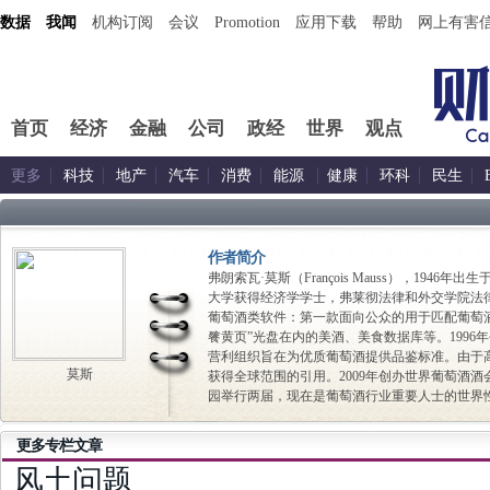
数据
我闻
机构订阅
会议
Promotion
应用下载
帮助
网上有害
首页
经济
金融
公司
政经
世界
观点
更多
科技
地产
汽车
消费
能源
健康
环科
民生
作者简介
弗朗索瓦·莫斯（François Mauss），194
大学获得经济学学士，弗莱彻法律和外交学院法律
葡萄酒类软件：第一款面向公众的用于匹配葡萄
餮黄页”光盘在内的美酒、美食数据库等。1996
营利组织旨在为优质葡萄酒提供品鉴标准。由于
莫斯
获得全球范围的引用。2009年创办世界葡萄酒
园举行两届，现在是葡萄酒行业重要人士的世界
更多专栏文章
风土问题