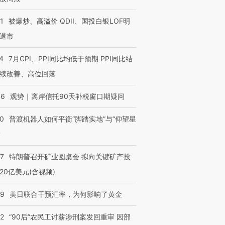
1
被爆炒、高溢价 QDII、国投白银LOF明
退市
4
7月CPI、PPI同比均低于预期 PPI同比结
续改善、高位回落
46
观势｜离岸信托90天补税窗口期疑问
00
普渡机器人如何平衡“脚踏实地”与“仰望星
？
57
特朗普召开矿业圆桌会 拟向关键矿产投
20亿美元(含视频)
09
美日联合干预汇率，为何影响了黄金
32
“90后”农民工讨薪涉刑案发回重审 因部