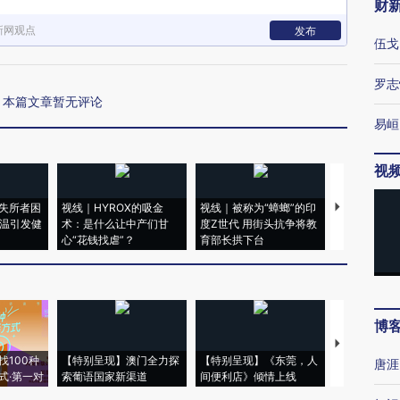
财
新网观点
发布
伍戈
罗志
本篇文章暂无评论
易峘
视
失所者困
视线｜HYROX的吸金
视线｜被称为“蟑螂”的印
视线｜“入侵
高温引发健
术：是什么让中产们甘
度Z世代 用街头抗争将教
机”？难民潮
心“花钱找虐”？
育部长拱下台
飞地休达
博
【推广】走
找100种
【特别呈现】澳门全力探
【特别呈现】《东莞，人
会，让数智科
唐涯
式·第一对
索葡语国家新渠道
间便利店》倾情上线
业