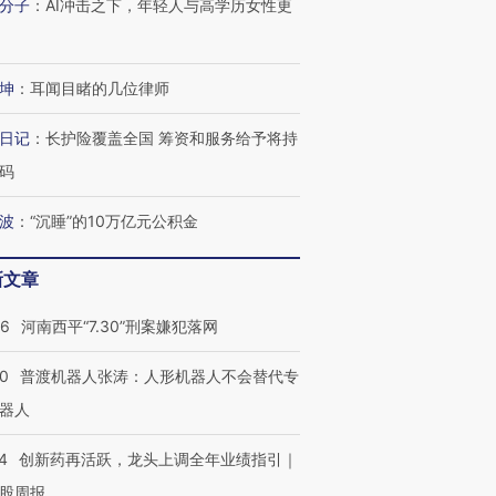
分子
：
AI冲击之下，年轻人与高学历女性更
坤
：
耳闻目睹的几位律师
日记
：
长护险覆盖全国 筹资和服务给予将持
码
波
：
“沉睡”的10万亿元公积金
新文章
26
河南西平“7.30”刑案嫌犯落网
00
普渡机器人张涛：人形机器人不会替代专
器人
4
创新药再活跃，龙头上调全年业绩指引｜
股周报