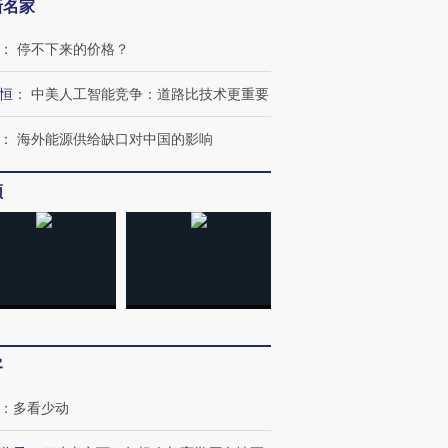
新名家
：
停不下来的价格？
恒
：
中美人工智能竞争：道路比技术更重要
：
海外能源供给缺口对中国的影响
频
”还是“人道危
湖北宜昌局部短时降雨
哈尔滨遭遇短时极端强降
撕裂西班牙
128毫米 紧急转移近
雨 3小时累计雨量超80毫
秘鲁纳斯
4000人
米
13人遇难
客
进第四届链博
【商旅对话】华住集团
技“链”接产
【特别呈现】寻找100种
CFO：不靠规模取胜，华
【特别呈
：
多看少动
有意思的生活方式·第三对
住三大增长引擎是什么？
有意思的