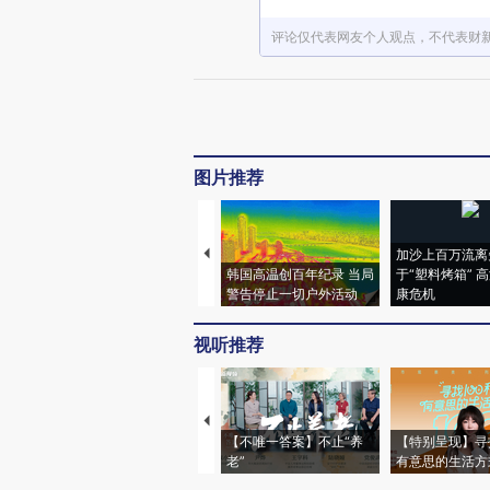
评论仅代表网友个人观点，不代表财
图片推荐
加沙上百万流离
韩国高温创百年纪录 当局
于“塑料烤箱” 
警告停止一切户外活动
康危机
视听推荐
【不唯一答案】不止“养
【特别呈现】寻
老”
有意思的生活方