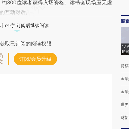
约300位读者获得入场资格。读书会现场座无虚
的互动对话。
编
计579字 订阅后继续阅读
获取已订阅的阅读权限
“入
民潮
员
订阅/会员升级
文
特稿
金融
金融
世界
财新