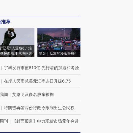
辑推荐
侵”还是“人道危机” 难
撕裂西班牙飞地休达
显影｜瓜农的漫长等待
｜
宇树发行市值610亿 先行者的加速和考验
｜
在岸人民币兑美元汇率连日升破6.75
我闻
｜
艾路明及多名股东被拘
｜
特朗普再签两份行政令限制出生公民权
周刊
｜
【封面报道】电力现货市场元年突进