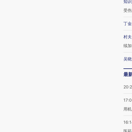
知识
受伤
丁金
村夫
续加
吴晓
最
20:
17:
用机
16:1
医药