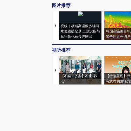
图片推荐
视线｜极端高温致多瑙河
水位跌破纪录 二战沉船与
韩国高温创百年
猛犸象化石接连露出
警告停止一切户
视听推荐
【不唯一答案】不止“养
【特别呈现】寻
老”
有意思的生活方