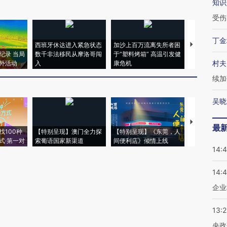
知识
受伤
丁金
西班牙休达进入紧急状态
加沙上百万流离失所者困
视线｜HYR
纪录 当局
数千非法移民从摩洛哥闯
于“塑料烤箱” 高温引发健
术：是什么
村夫
外活动
入
康危机
心“花钱找虐
续加
吴晓
【推广】走
最
找100种
【特别呈现】澳门全力探
【特别呈现】《东莞，人
会，让数智科
式·第一对
索葡语国家新渠道
间便利店》倾情上线
业
14:
14:
企业
13:
央政