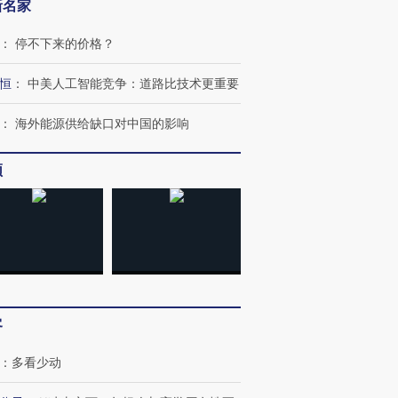
新名家
：
停不下来的价格？
恒
：
中美人工智能竞争：道路比技术更重要
：
海外能源供给缺口对中国的影响
频
客
：
多看少动