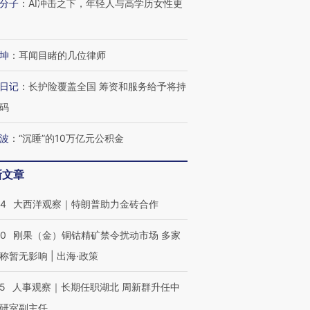
分子
：
AI冲击之下，年轻人与高学历女性更
坤
：
耳闻目睹的几位律师
OX的吸金
马航飞行员跨国走私7万
视线｜被称为“蟑螂”的印
让中产们甘
粒摇头丸 尿检体内含3种
度Z世代 用街头抗争将教
秘鲁纳斯
日记
：
长护险覆盖全国 筹资和服务给予将持
”？
毒品
育部长拱下台
13人遇难
码
波
：
“沉睡”的10万亿元公积金
进第四届链博
【商旅对话】华住集团
新文章
技“链”接产
【特别呈现】寻找100种
CFO：不靠规模取胜，华
【特别呈
有意思的生活方式·第三对
住三大增长引擎是什么？
有意思的
44
大西洋观察｜特朗普助力金砖合作
40
刚果（金）铜钴精矿禁令扰动市场 多家
称暂无影响 | 出海·政策
25
人事观察｜长期任职湖北 周新群升任中
研室副主任