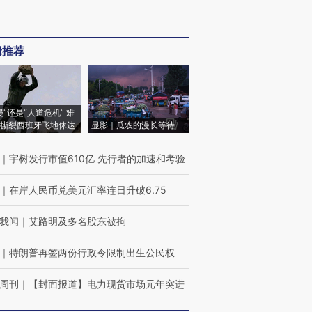
辑推荐
侵”还是“人道危机” 难
撕裂西班牙飞地休达
显影｜瓜农的漫长等待
｜
宇树发行市值610亿 先行者的加速和考验
｜
在岸人民币兑美元汇率连日升破6.75
我闻
｜
艾路明及多名股东被拘
｜
特朗普再签两份行政令限制出生公民权
周刊
｜
【封面报道】电力现货市场元年突进