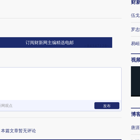
财
伍戈
罗志
订阅财新网主编精选电邮
易峘
视
新网观点
发布
博
唐涯
本篇文章暂无评论