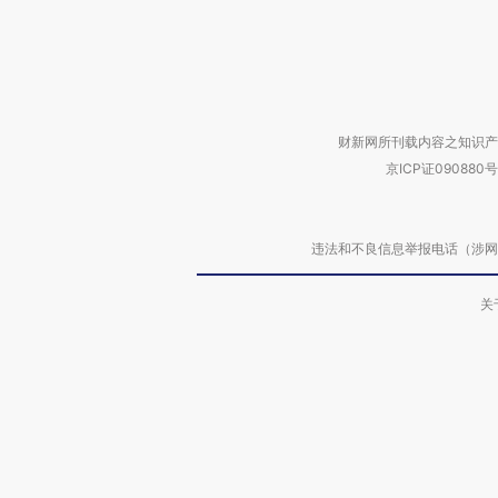
财新网所刊载内容之知识产
京ICP证090880号
违法和不良信息举报电话（涉网络暴力有
关