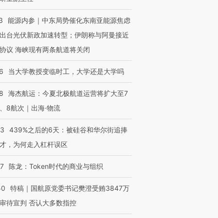
3
能源内参｜中东局势催化东南亚能源焦虑
出台光伏新政加速转型；伊朗称与阿曼接近
协议 海峡现有两条航道将关闭
6
当大学教授变临时工，大学还是大学吗
8
海杰航运：今夏北极航道运营将扩大至7
、8航次｜出海·物流
53
439%之后的6天：被硅谷和华尔街追捧
才，为何走入杠杆误区
07
陈龙：Token时代的商业与组织
50
特稿｜国航原党委书记樊澄受贿3847万
审待宣判 否认大多数指控