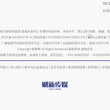
09:
0.1
权为财新传媒及/或相关权利人专属所有或持有。未经许可，禁止进行转载、摘编、
京ICP备10026701号-8
|
网信算备110105862729401250013号
|
京公网安备 11
广播电视节目制作经营许可证：京第01015号
|
出版物经营许可证：第直100013号
Copyright 财新网 All Rights Reserved 版权所有 复制必究
害信息举报、未成年人举报、谣言信息）：010-85905050 13195200605 举报邮
于我们
|
加入我们
|
啄木鸟公益基金会
|
意见与反馈
|
提供新闻线索
|
联系我们
|
友情